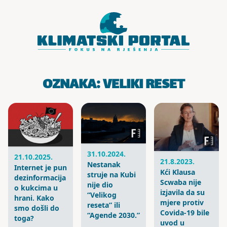
Skoči do sadržaja
OZNAKA:
VELIKI RESET
31.10.2024.
21.10.2025.
21.8.2023.
Nestanak
Internet je pun
Kći Klausa
struje na Kubi
dezinformacija
Scwaba nije
nije dio
o kukcima u
izjavila da su
“Velikog
hrani. Kako
mjere protiv
reseta” ili
smo došli do
Covida-19 bile
“Agende 2030.”
toga?
uvod u