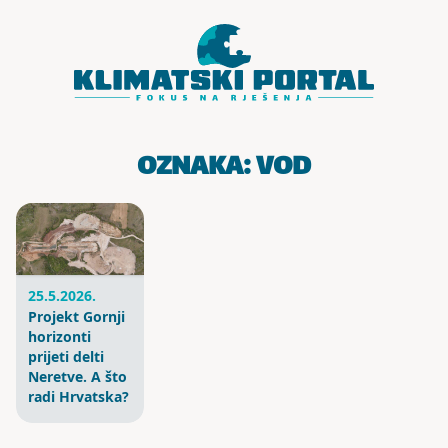
Skoči do sadržaja
OZNAKA:
VOD
25.5.2026.
Projekt Gornji
horizonti
prijeti delti
Neretve. A što
radi Hrvatska?