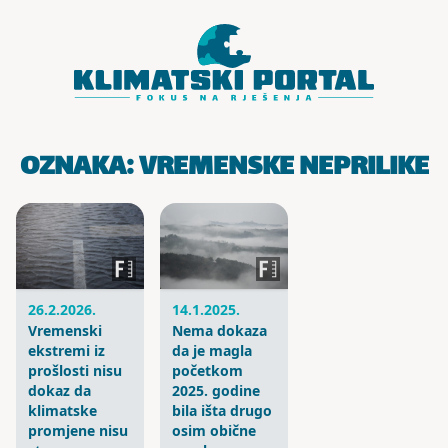
Skoči do sadržaja
OZNAKA:
VREMENSKE NEPRILIKE
26.2.2026.
14.1.2025.
Vremenski
Nema dokaza
ekstremi iz
da je magla
prošlosti nisu
početkom
dokaz da
2025. godine
klimatske
bila išta drugo
promjene nisu
osim obične