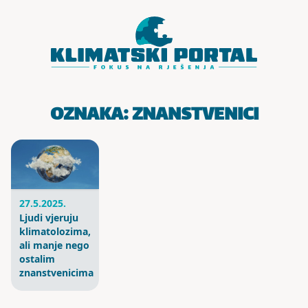
Skoči do sadržaja
OZNAKA:
ZNANSTVENICI
27.5.2025.
Ljudi vjeruju
klimatolozima,
ali manje nego
ostalim
znanstvenicima