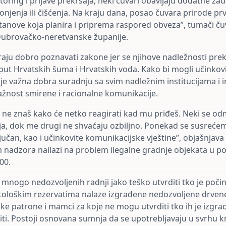
toring i prijave prekršaja, neki čuvari obavljaju dodatne za
onjenja ili čišćenja. Na kraju dana, posao čuvara prirode pr
tanove koja planira i priprema raspored obveza”, tumači ču
Dubrovačko-neretvanske županije.
raju dobro poznavati zakone jer se njihove nadležnosti prek
put Hrvatskih šuma i Hrvatskih voda. Kako bi mogli učinkovi
je važna dobra suradnju sa svim nadležnim institucijama i 
i važnost smirene i racionalne komunikacije.
 ne znaš kako će netko reagirati kad mu priđeš. Neki se 
, dok me drugi ne shvaćaju ozbiljno. Ponekad se susrećem 
ljučan, kao i učinkovite komunikacijske vještine”, objašnjav
m nadzora nailazi na problem ilegalne gradnje objekata u p
00.
za mnogo nedozvoljenih radnji jako teško utvrditi tko je počini
ološkim rezervatima nalaze izgrađene nedozvoljene drvene
ke patrone i mamci za koje ne mogu utvrditi tko ih je izgradi
iti. Postoji osnovana sumnja da se upotrebljavaju u svrhu kr