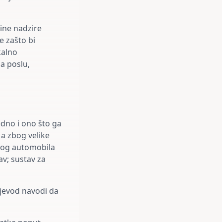
dine nadzire
e zašto bi
kalno
a poslu,
edno i ono što ga
 a zbog velike
enog automobila
av; sustav za
njevod navodi da