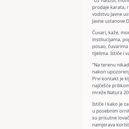
“Uz nadzor, moni
prodaje karata, r
vodstvu Javne us
Javne ustanove 
Čuvari, kaže, mo
institucijama, po
posao, čuvarima 
tijelima. Ističe 
“Na terenu nikad
nakon upozorenja
Prvi kontakt je k
najčešće priliko
mreže Natura 20
Ističe i kako je 
u posebnim ornit
su prisutne lovač
namjerava korist