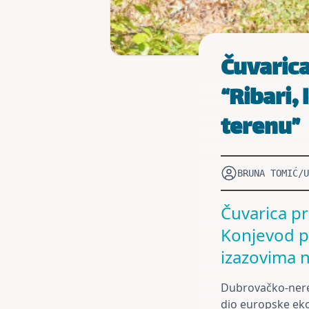
Čuvarica
“Ribari, 
terenu”
BRUNA TOMIĆ/U
Čuvarica p
Konjevod po
izazovima n
Dubrovačko-neret
dio europske ek