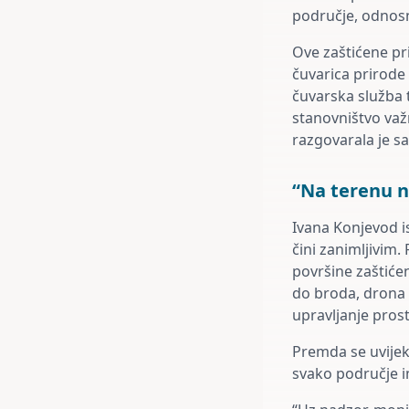
područje, odnos
Ove zaštićene pr
čuvarica prirode
čuvarska služba t
stanovništvo važ
razgovarala je s
“Na terenu n
Ivana Konjevod is
čini zanimljivim.
površine zaštiće
do broda, drona i
upravljanje pro
Premda se uvijek
svako područje im