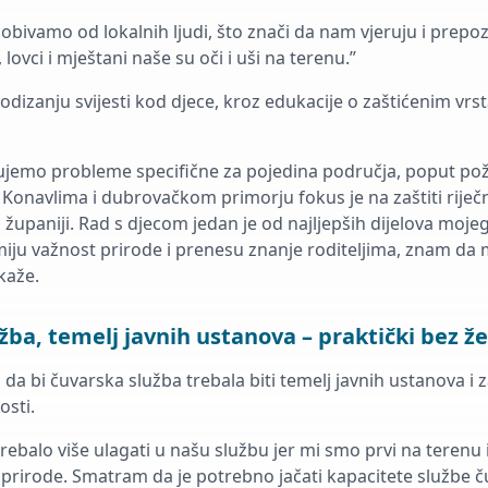
dobivamo od lokalnih ljudi, što znači da nam vjeruju i prepo
i, lovci i mještani naše su oči i uši na terenu.”
odizanju svijesti kod djece, kroz edukacije o zaštićenim vrs
jemo probleme specifične za pojedina područja, poput pož
 Konavlima i dubrovačkom primorju fokus je na zaštiti riječ
 županiji. Rad s djecom jedan je od najljepših dijelova moje
iju važnost prirode i prenesu znanje roditeljima, znam da 
 kaže.
žba, temelj javnih ustanova – praktički bez ž
a bi čuvarska služba trebala biti temelj javnih ustanova i z
osti.
trebalo više ulagati u našu službu jer mi smo prvi na terenu 
i prirode. Smatram da je potrebno jačati kapacitete službe č