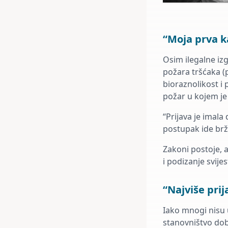
“Moja prva k
Osim ilegalne izg
požara tršćaka (p
bioraznolikost i 
požar u kojem je
“Prijava je imal
postupak ide brž
Zakoni postoje, a
i podizanje svije
“Najviše pri
Iako mnogi nisu 
stanovništvo dob