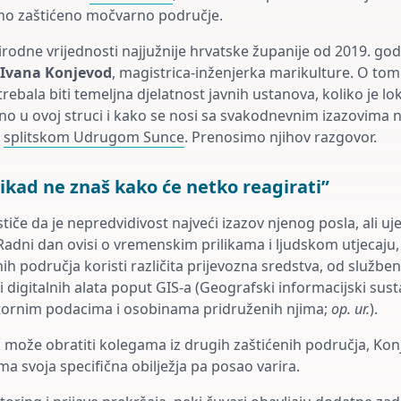
no zaštićeno močvarno područje.
irodne vrijednosti najjužnije hrvatske županije od 2019. go
Ivana Konjevod
, magistrica-inženjerka marikulture. O tom
rebala biti temeljna djelatnost javnih ustanova, koliko je lo
no u ovoj struci i kako se nosi sa svakodnevnim izazovima n
a
splitskom Udrugom Sunce
. Prenosimo njihov razgovor.
ikad ne znaš kako će netko reagirati”
tiče da je nepredvidivost najveći izazov njenog posla, ali uj
 Radni dan ovisi o vremenskim prilikama i ljudskom utjecaju,
nih područja koristi različita prijevozna sredstva, od služb
 digitalnih alata poput GIS-a (Geografski informacijski sust
stornim podacima i osobinama pridruženih njima;
op. ur.
).
 može obratiti kolegama iz drugih zaštićenih područja, Ko
a svoja specifična obilježja pa posao varira.