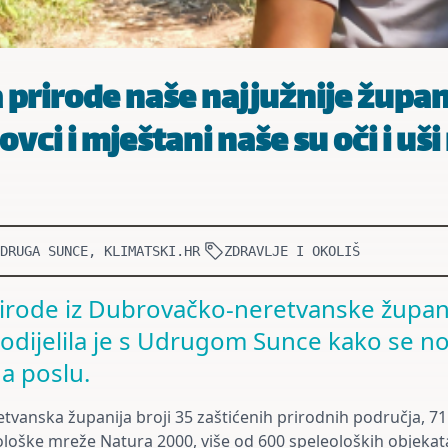
 prirode naše najjužnije župan
lovci i mještani naše su oči i uši
DRUGA SUNCE, KLIMATSKI.HR
ZDRAVLJE I OKOLIŠ
rirode iz Dubrovačko-neretvanske župan
dijelila je s Udrugom Sunce kako se no
a poslu.
vanska županija broji 35 zaštićenih prirodnih područja, 71
ološke mreže
Natura 2000
, više od 600 speleoloških objeka