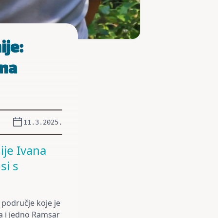
ije:
 na
11.3.2025.
ije Ivana
si s
 područje koje je
ta i jedno Ramsar