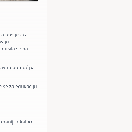
ja posljedica
avaju
dnosila se na
pravnu pomoć pa
e se za edukaciju
paniji lokalno