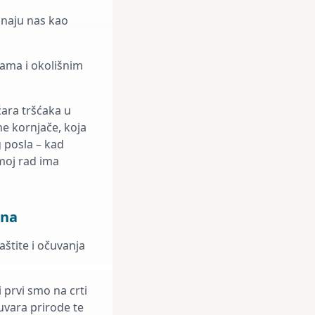
znaju nas kao
tama i okolišnim
ara tršćaka u
ne kornjače, koja
g posla – kad
moj rad ima
ena
aštite i očuvanja
i prvi smo na crti
uvara prirode te