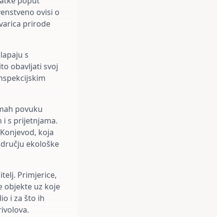
datke poput
venstveno ovisi o
varica prirode
lapaju s
to obavljati svoj
inspekcijskim
odmah povuku
i s prijetnjama.
a Konjevod, koja
odručju ekološke
telj. Primjerice,
 objekte uz koje
o i za što ih
ivolova.