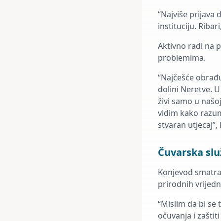
“Najviše prijava 
instituciju. Ribar
Aktivno radi na p
problemima.
“Najčešće obrađu
dolini Neretve. U
živi samo u našoj
vidim kako razum
stvaran utjecaj”,
Čuvarska slu
Konjevod smatra d
prirodnih vrijedn
“Mislim da bi se 
očuvanja i zaštit