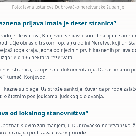
Foto: Javna ustanova Dubrovačko-neretvanske županije
aznena prijava imala je deset stranica”
radnje i krivolova, Konjevod se bavi i koordinacijom saniran
odručje obraslo trskom, op. a.) u dolini Neretve, koji uništ
pejzaž toga kraja. Jedna od njezinih prvih kaznenih prijava o
 izgorjelo 136 hektara rezervata.
a deset stranica, uz opsežnu dokumentaciju. Danas imamo 
e”, tumači Konjevod.
li kazne su blage. Uz strože sankcije, čuvarica prirode zalaž
sti o štetnim posljedicama ljudskog djelovanja.
java od lokalnog stanovništva”
upoznati s ovim zanimanjem, u Dubrovačko-neretvanskoj žu
ro poznaje i podržava čuvare prirode.