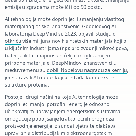
emisija u zgradama može ići i do 90 posto.
AI tehnologija može doprinijeti i smanjenju vlastitog
materijalnog otiska. Znanstvenici Googleovog AI
laboratorija DeepMind
su 2023. objavili studiju o
otkriću
više milijuna novih sintetskih materijala koji bi
u ključnim industrijama (npr. proizvodnji mikročipova,
baterija ili fotonaponskih ćelija) mogli zamijeniti
prirodne materijale. DeepMindovi znanstvenici u
međuvremenu su
dobili Nobelovu nagradu za kemiju
,
jer su razvili AI model koji predviđa kompleksne
strukture proteina.
Postoje i drugi načini na koje AI tehnologija može
doprinijeti manjoj potrošnji energije odnosno
učinkovitijim upravljanjem energetskim sustavima:
omogućuje poboljšanje kratkoročnih prognoza
proizvodnje energije iz sunca i vjetra te olakšava
upravljanje distribucijskim elektroenergetskim