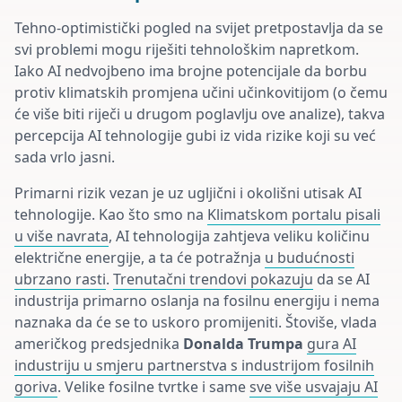
Tehno-optimistički pogled na svijet pretpostavlja da se
svi problemi mogu riješiti tehnološkim napretkom.
Iako AI nedvojbeno ima brojne potencijale da borbu
protiv klimatskih promjena učini učinkovitijom (o čemu
će više biti riječi u drugom poglavlju ove analize), takva
percepcija AI tehnologije gubi iz vida rizike koji su već
sada vrlo jasni.
Primarni rizik vezan je uz ugljični i okolišni utisak AI
tehnologije. Kao što smo na
Klimatskom portalu pisali
u više navrata
, AI tehnologija zahtjeva veliku količinu
električne energije, a ta će potražnja
u budućnosti
ubrzano rasti
.
Trenutačni trendovi pokazuju
da se AI
industrija primarno oslanja na fosilnu energiju i nema
naznaka da će se to uskoro promijeniti. Štoviše, vlada
američkog predsjednika
Donalda Trumpa
gura AI
industriju u smjeru partnerstva s industrijom fosilnih
goriva
. Velike fosilne tvrtke i same
sve više usvajaju AI