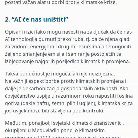
postati važan alat u borbi protiv klimatske krize.
2. “AI će nas uništiti”
Opisani rizici lako mogu navesti na zaključak da će nas
AI tehnologija gurnuti preko ruba, tj. da će njena glad
za vodom, energijom i drugim resursima onemogućiti
željeno smanjenje emisija i saniranje postojećih te
izbjegavanje najgorih posljedica klimatskih promjena.
Takva budućnost je moguća, ali nije neizbježna.
Najvažniji aspekt borbe protiv klimatskih promjena i
dalje je dekarbonizacija gospodarskih aktivnosti. Ako
čovječanstvo uspije u razumnom roku napustiti fosilna
goriva (dakle naftu, zemni plin i ugljen), klimatska kriza
još uvijek može biti stavljena pod kontrolu.
Međutim, ponajbolji svjetski klimatski znanstvenici,
okupljeni u Međuvladin panel o klimatskim
promjenama (IPCC),
upozoravaju nas da nemamo