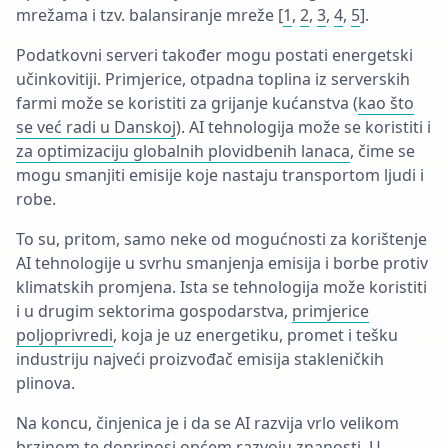
mrežama i tzv. balansiranje mreže [
1
,
2
,
3
,
4
,
5
].
Podatkovni serveri također mogu postati energetski
učinkovitiji. Primjerice, otpadna toplina iz serverskih
farmi može se koristiti za grijanje kućanstva (
kao što
se već radi u Danskoj
). AI tehnologija može se koristiti i
za optimizaciju globalnih plovidbenih lanaca
, čime se
mogu smanjiti emisije koje nastaju transportom ljudi i
robe.
To su, pritom, samo neke od mogućnosti za korištenje
AI tehnologije u svrhu smanjenja emisija i borbe protiv
klimatskih promjena. Ista se tehnologija može koristiti
i u drugim sektorima gospodarstva,
primjerice
poljoprivredi
, koja je uz energetiku, promet i tešku
industriju najveći proizvođač emisija stakleničkih
plinova.
Na koncu, činjenica je i da se AI razvija vrlo velikom
brzinom te doprinosi općem razvoju znanosti. U