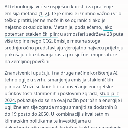
AI tehnologija već se uspješno koristi i za praćenje
emisija metana [
1
,
2
]. Te je emisije iznimno važno i vrlo
teško pratiti, jer ne može ih se ograničiti ako je
nejasno otkud dolaze. Metan je, podsjećamo,
jako
potentan staklenički plin
; u atmosferi zadržava 28 puta
više topline nego CO2. Emisije metana stoga
srednjoročno predstavljaju vjerojatno najveću prijetnju
pokušaju obuzdavanja rasta prosječne temperature
na Zemljinoj površini.
Znanstvenici upućuju i na druge načine korištenja AI
tehnologije u svrhu smanjenja emisija stakleničkih
plinova. Može se koristiti za povećanje energetske
učinkovitosti stambenih i poslovnih zgrada;
studija iz
2024.
pokazuje da se na ovaj način potrošnja energije i
ugljične emisije zgrada mogu smanjiti za dodatnih 8
do 19 posto do 2050. U kombinaciji s kvalitetnim
klimatskim politikama te investicijama u
dekarbonizaciju energetske infrastrukture, smanjenje