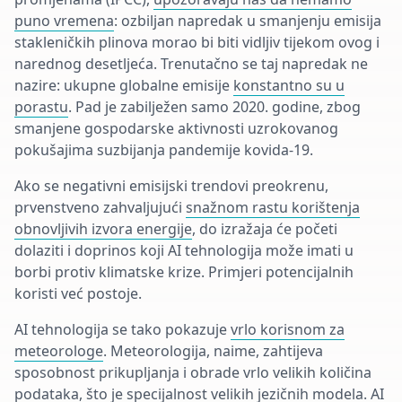
puno vremena
: ozbiljan napredak u smanjenju emisija
stakleničkih plinova morao bi biti vidljiv tijekom ovog i
narednog desetljeća. Trenutačno se taj napredak ne
nazire: ukupne globalne emisije
konstantno su u
porastu
. Pad je zabilježen samo 2020. godine, zbog
smanjene gospodarske aktivnosti uzrokovanog
pokušajima suzbijanja pandemije kovida-19.
Ako se negativni emisijski trendovi preokrenu,
prvenstveno zahvaljujući
snažnom rastu korištenja
obnovljivih izvora energije
, do izražaja će početi
dolaziti i doprinos koji AI tehnologija može imati u
borbi protiv klimatske krize. Primjeri potencijalnih
koristi već postoje.
AI tehnologija se tako pokazuje
vrlo korisnom za
meteorologe
. Meteorologija, naime, zahtijeva
sposobnost prikupljanja i obrade vrlo velikih količina
podataka, što je specijalnost velikih jezičnih modela. AI