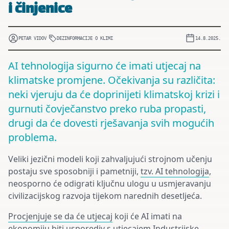
i činjenice
PETAR VIDOV
DEZINFORMACIJE O KLIMI
14.8.2025.
AI tehnologija sigurno će imati utjecaj na
klimatske promjene. Očekivanja su različita:
neki vjeruju da će doprinijeti klimatskoj krizi i
gurnuti čovječanstvo preko ruba propasti,
drugi da će dovesti rješavanja svih mogućih
problema.
Veliki jezični modeli koji zahvaljujući strojnom učenju
postaju sve sposobniji i pametniji,
tzv. AI tehnologija
,
neosporno će odigrati ključnu ulogu u usmjeravanju
civilizacijskog razvoja tijekom narednih desetljeća.
Procjenjuje se da će utjecaj
koji će AI imati na
ekonomiju biti usporediv s utjecajem Industrijske