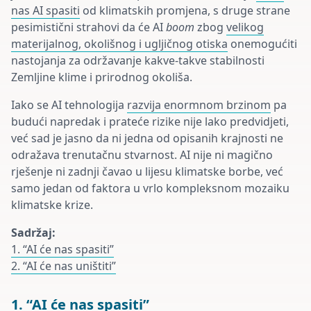
nas AI spasiti
od klimatskih promjena, s druge strane
pesimistični strahovi da će AI
boom
zbog
velikog
materijalnog, okolišnog i ugljičnog otiska
onemogućiti
nastojanja za održavanje kakve-takve stabilnosti
Zemljine klime i prirodnog okoliša.
Iako se AI tehnologija
razvija enormnom brzinom
pa
budući napredak i prateće rizike nije lako predvidjeti,
već sad je jasno da ni jedna od opisanih krajnosti ne
odražava trenutačnu stvarnost. AI nije ni magično
rješenje ni zadnji čavao u lijesu klimatske borbe, već
samo jedan od faktora u vrlo kompleksnom mozaiku
klimatske krize.
Sadržaj:
1. “AI će nas spasiti”
2. “AI će nas uništiti”
1. “AI će nas spasiti”