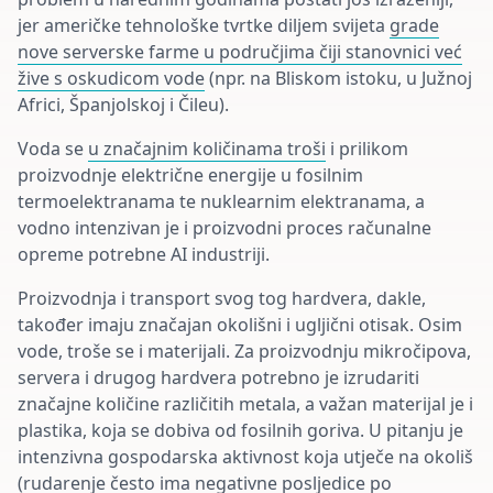
jer američke tehnološke tvrtke diljem svijeta
grade
nove serverske farme u područjima čiji stanovnici već
žive s oskudicom vode
(npr. na Bliskom istoku, u Južnoj
Africi, Španjolskoj i Čileu).
Voda se
u značajnim količinama troši
i prilikom
proizvodnje električne energije u fosilnim
termoelektranama te nuklearnim elektranama, a
vodno intenzivan je i proizvodni proces računalne
opreme potrebne AI industriji.
Proizvodnja i transport svog tog hardvera, dakle,
također imaju značajan okolišni i ugljični otisak. Osim
vode, troše se i materijali. Za proizvodnju mikročipova,
servera i drugog hardvera potrebno je izrudariti
značajne količine različitih metala, a važan materijal je i
plastika, koja se dobiva od fosilnih goriva. U pitanju je
intenzivna gospodarska aktivnost koja utječe na okoliš
(rudarenje
često ima negativne posljedice
po