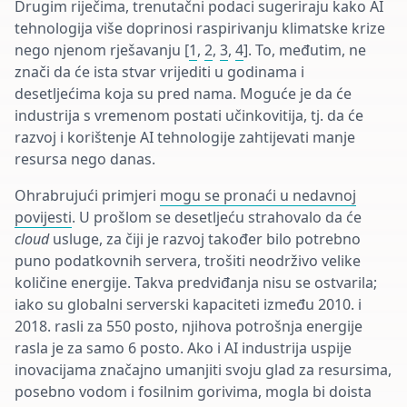
Drugim riječima, trenutačni podaci sugeriraju kako AI
tehnologija više doprinosi raspirivanju klimatske krize
nego njenom rješavanju [
1
,
2
,
3
,
4
]. To, međutim, ne
znači da će ista stvar vrijediti u godinama i
desetljećima koja su pred nama. Moguće je da će
industrija s vremenom postati učinkovitija, tj. da će
razvoj i korištenje AI tehnologije zahtijevati manje
resursa nego danas.
Ohrabrujući primjeri
mogu se pronaći u nedavnoj
povijesti
. U prošlom se desetljeću strahovalo da će
cloud
usluge, za čiji je razvoj također bilo potrebno
puno podatkovnih servera, trošiti neodrživo velike
količine energije. Takva predviđanja nisu se ostvarila;
iako su globalni serverski kapaciteti između 2010. i
2018. rasli za 550 posto, njihova potrošnja energije
rasla je za samo 6 posto. Ako i AI industrija uspije
inovacijama značajno umanjiti svoju glad za resursima,
posebno vodom i fosilnim gorivima, mogla bi doista