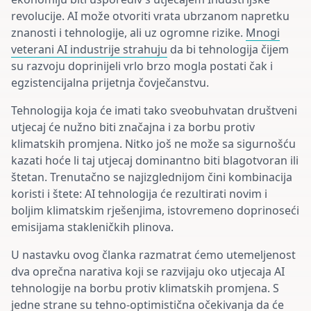
revolucije. AI može otvoriti vrata ubrzanom napretku
znanosti i tehnologije, ali uz ogromne rizike.
Mnogi
veterani AI industrije strahuju
da bi tehnologija čijem
su razvoju doprinijeli vrlo brzo mogla postati čak i
egzistencijalna prijetnja čovječanstvu.
Tehnologija koja će imati tako sveobuhvatan društveni
utjecaj će nužno biti značajna i za borbu protiv
klimatskih promjena. Nitko još ne može sa sigurnošću
kazati hoće li taj utjecaj dominantno biti blagotvoran ili
štetan. Trenutačno se najizglednijom čini kombinacija
koristi i štete: AI tehnologija će rezultirati novim i
boljim klimatskim rješenjima, istovremeno doprinoseći
emisijama stakleničkih plinova.
U nastavku ovog članka razmatrat ćemo utemeljenost
dva oprečna narativa koji se razvijaju oko utjecaja AI
tehnologije na borbu protiv klimatskih promjena. S
jedne strane su tehno-optimistična očekivanja
da će