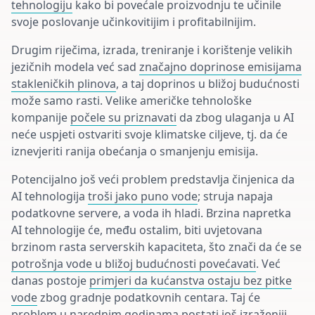
tehnologiju
kako bi povećale proizvodnju te učinile
svoje poslovanje učinkovitijim i profitabilnijim.
Drugim riječima, izrada, treniranje i korištenje velikih
jezičnih modela već sad
značajno doprinose emisijama
stakleničkih plinova
, a taj doprinos u bližoj budućnosti
može samo rasti. Velike američke tehnološke
kompanije
počele su priznavati
da zbog ulaganja u AI
neće uspjeti ostvariti svoje klimatske ciljeve, tj. da će
iznevjeriti ranija obećanja o smanjenju emisija.
Potencijalno još veći problem predstavlja činjenica da
AI tehnologija
troši jako puno vode
; struja napaja
podatkovne servere, a voda ih hladi. Brzina napretka
AI tehnologije će, među ostalim, biti uvjetovana
brzinom rasta serverskih kapaciteta, što znači da će se
potrošnja vode u bližoj budućnosti povećavati
. Već
danas postoje
primjeri da kućanstva ostaju bez pitke
vode
zbog gradnje podatkovnih centara. Taj će
problem u narednim godinama postati još izraženiji,