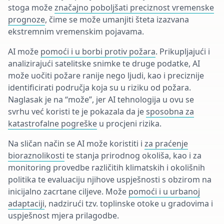
stoga može
značajno poboljšati preciznost vremenske
prognoze
, čime se može umanjiti šteta izazvana
ekstremnim vremenskim pojavama.
AI može
pomoći i u borbi protiv požara
. Prikupljajući i
analizirajući satelitske snimke te druge podatke, AI
može uočiti požare ranije nego ljudi, kao i preciznije
identificirati područja koja su u riziku od požara.
Naglasak je na “može”, jer AI tehnologija u ovu se
svrhu već koristi te je pokazala da je
sposobna za
katastrofalne pogreške
u procjeni rizika.
Na sličan način se AI može koristiti i
za praćenje
bioraznolikosti
te stanja prirodnog okoliša, kao i za
monitoring provedbe različitih klimatskih i okolišnih
politika te evaluaciju njihove uspješnosti s obzirom na
inicijalno zacrtane ciljeve. Može
pomoći i u urbanoj
adaptaciji
, nadzirući tzv. toplinske otoke u gradovima i
uspješnost mjera prilagodbe.