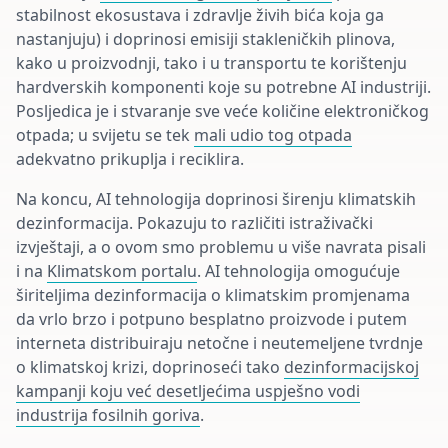
stabilnost ekosustava i zdravlje živih bića koja ga
nastanjuju) i doprinosi emisiji stakleničkih plinova,
kako u proizvodnji, tako i u transportu te korištenju
hardverskih komponenti koje su potrebne AI industriji.
Posljedica je i stvaranje sve veće količine elektroničkog
otpada; u svijetu se tek
mali udio tog otpada
adekvatno prikuplja i reciklira.
Na koncu, AI tehnologija doprinosi širenju klimatskih
dezinformacija. Pokazuju to različiti istraživački
izvještaji, a o ovom smo problemu u više navrata pisali
i na
Klimatskom portalu
. AI tehnologija omogućuje
širiteljima dezinformacija o klimatskim promjenama
da vrlo brzo i potpuno besplatno proizvode i putem
interneta distribuiraju netočne i neutemeljene tvrdnje
o klimatskoj krizi, doprinoseći tako
dezinformacijskoj
kampanji koju već desetljećima uspješno vodi
industrija fosilnih goriva
.