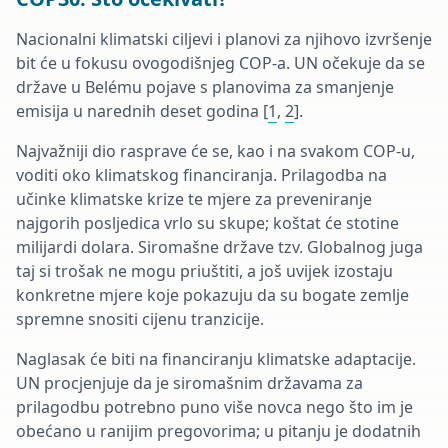
Nacionalni klimatski ciljevi i planovi za njihovo izvr
šenje
bit će u fokusu ovogodišnjeg COP-a. UN očekuje da se
države u Bel
ém
u pojave s planovima za smanjenje
emisija u narednih deset godina [
1
,
2
].
Najva
žniji dio rasprave će se, kao i na svakom COP-u,
voditi oko klimatskog financiranja. Prilagodba na
učinke klimatske krize te mjere za
preveniranje
najgorih posljedica vrlo su skupe; koštat će stotine
milijardi dolara. Siromašne države tzv. Globalnog juga
taj si trošak ne mogu priuštiti, a
još uvijek izostaju
konkretne mjere koje pokazuju da su bogate zemlje
spremne snositi cijenu tranzicije.
Naglasak će biti na financiranju klimatske adaptacije.
UN procjenjuje da je siromašnim državama za
prilagodbu potrebno puno više novca nego što im je
obećano u ranijim pregovorima; u pitanju je dodatnih