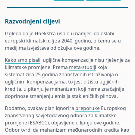
Razvodnjeni ciljevi
Izgleda da je Hoekstra uspio u namjeri da
oslabi
europski klimatski cilj za 2040. godinu
, o čemu se u
medijima izvještava od ožujka ove godine.
Kako smo pisali
, ugljične kompenzacije nisu rješenje za
klimatske promjene. Prema
meta-studiji
koja
sistematizira 25 godina znanstvenih istraživanja o
ugljičnim kompenzacijama, to jest tržištu ugljičnih
kredita, u pitanju je mehanizam koji nema značajnije
doprinose smanjenju emisija stakleničkih plinova.
Dodatno, ovakav plan ignorira
preporuke
Europskog
znanstvenog savjetodavnog odbora za klimatske
promjene (ESABCC), objavljene u lipnju ove godine.
Odbor tvrdi da mehanizam međunarodnih kredita kao