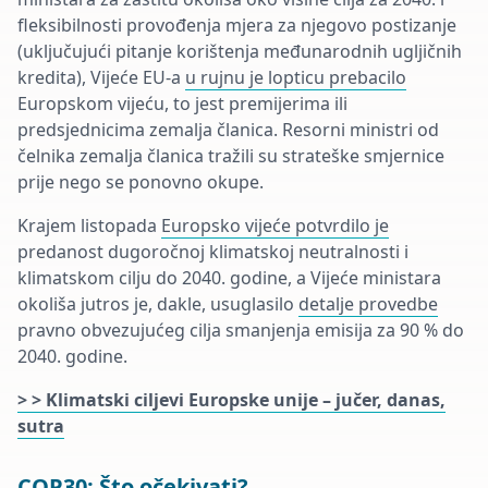
fleksibilnosti provođenja mjera za njegovo postizanje
(uključujući pitanje korištenja međunarodnih ugljičnih
kredita), Vijeće EU-a
u rujnu je lopticu prebacilo
Europskom vijeću, to jest premijerima ili
predsjednicima zemalja članica. Resorni ministri od
čelnika zemalja članica tražili su strateške smjernice
prije nego se ponovno okupe.
Krajem listopada
Europsko vijeće potvrdilo je
predanost dugoročnoj klimatskoj neutralnosti i
klimatskom cilju do 2040. godine, a Vijeće ministara
okoliša jutros je, dakle, usuglasilo
detalje provedbe
pravno obvezujućeg cilja smanjenja emisija za 90 % do
2040. godine.
> > Klimatski ciljevi Europske unije – jučer, danas,
sutra
COP30: Što očekivati?