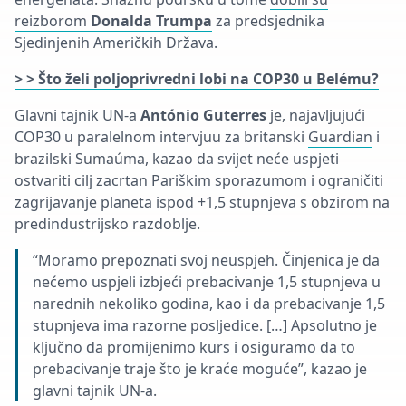
reizborom
Donalda Trumpa
za predsjednika
Sjedinjenih Američkih Država.
> > Što želi poljoprivredni lobi na COP30 u Belému?
Glavni tajnik UN-a
António Guterres
je, najavljujući
COP30 u paralelnom intervjuu za britanski
Guardian
i
brazilski Sumaúma, kazao da svijet neće uspjeti
ostvariti cilj zacrtan Pariškim sporazumom i ograničiti
zagrijavanje planeta ispod +1,5 stupnjeva s obzirom na
predindustrijsko razdoblje.
“Moramo prepoznati svoj neuspjeh. Činjenica je da
nećemo uspjeli izbjeći prebacivanje 1,5 stupnjeva u
narednih nekoliko godina, kao i da prebacivanje 1,5
stupnjeva ima razorne posljedice. […] Apsolutno je
ključno da promijenimo kurs i osiguramo da to
prebacivanje traje što je kraće moguće”, kazao je
glavni tajnik UN-a.