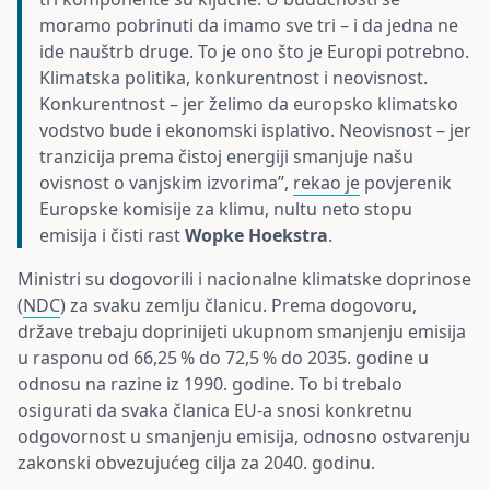
moramo pobrinuti da imamo sve tri – i da jedna ne
ide nauštrb druge. To je ono što je Europi potrebno.
Klimatska politika, konkurentnost i neovisnost.
Konkurentnost – jer želimo da europsko klimatsko
vodstvo bude i ekonomski isplativo. Neovisnost – jer
tranzicija prema čistoj energiji smanjuje našu
ovisnost o vanjskim izvorima”,
rekao je
povjerenik
Europske komisije za klimu, nultu neto stopu
emisija i čisti rast
Wopke Hoekstra
.
Ministri su dogovorili i nacionalne klimatske doprinose
(
NDC
) za svaku zemlju članicu. Prema dogovoru,
države trebaju doprinijeti ukupnom smanjenju emisija
u rasponu od 66,25 % do 72,5 % do 2035. godine u
odnosu na razine iz 1990. godine. To bi trebalo
osigurati da svaka članica EU-a snosi konkretnu
odgovornost u smanjenju emisija, odnosno ostvarenju
zakonski obvezujućeg cilja za 2040. godinu.