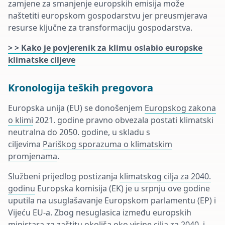
zamjene za smanjenje europskih emisija može
naštetiti europskom gospodarstvu jer preusmjerava
resurse ključne za transformaciju gospodarstva.
> > Kako je povjerenik za klimu oslabio europske
klimatske ciljeve
Kronologija teških pregovora
Europska unija (EU) se donošenjem
Europskog zakona
o klimi
2021. godine pravno obvezala postati klimatski
neutralna do 2050. godine, u skladu s
ciljevima
Pariškog sporazuma o klimatskim
promjenama
.
Službeni prijedlog postizanja
klimatskog cilja za 2040.
godinu
Europska komisija (EK) je u srpnju ove godine
uputila na usuglašavanje Europskom parlamentu (EP) i
Vijeću EU-a. Zbog nesuglasica između europskih
ministara za zaštitu okoliša oko visine cilja za 2040. i