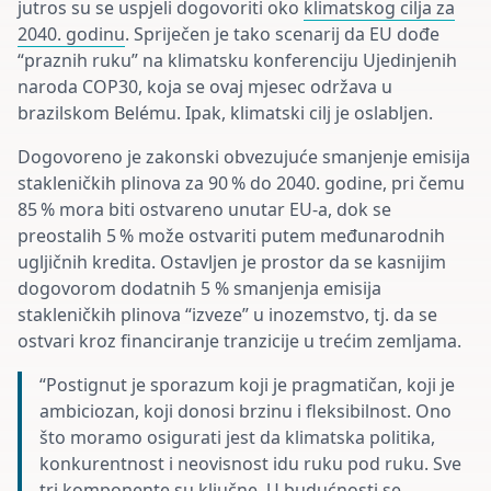
jutros su se uspjeli dogovoriti oko
klimatskog cilja za
2040. godinu
. Spriječen je tako scenarij da EU dođe
“praznih ruku” na klimatsku konferenciju Ujedinjenih
naroda COP30, koja se ovaj mjesec održava u
brazilskom Belému. Ipak, klimatski cilj je oslabljen.
Dogovoreno je zakonski obvezujuće smanjenje emisija
stakleničkih plinova za 90 % do 2040. godine, pri čemu
85 % mora biti ostvareno unutar EU-a, dok se
preostalih 5 % može ostvariti putem međunarodnih
ugljičnih kredita. Ostavljen je prostor da se kasnijim
dogovorom dodatnih 5 % smanjenja emisija
stakleničkih plinova “izveze” u inozemstvo, tj. da se
ostvari kroz financiranje tranzicije u trećim zemljama.
“Postignut je sporazum koji je pragmatičan, koji je
ambiciozan, koji donosi brzinu i fleksibilnost. Ono
što moramo osigurati jest da klimatska politika,
konkurentnost i neovisnost idu ruku pod ruku. Sve
tri komponente su ključne. U budućnosti se