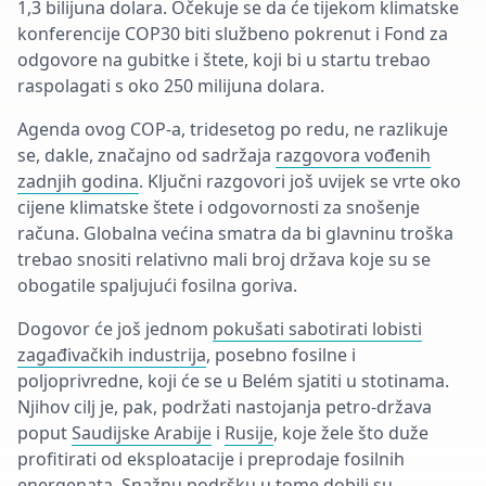
1,3 bilijuna dolara. Očekuje se da će tijekom klimatske
konferencije COP30 biti službeno pokrenut i Fond za
odgovore na gubitke i štete, koji bi u startu trebao
raspolagati s oko 250 milijuna dolara.
Agenda ovog COP-a, tridesetog po redu, ne razlikuje
se, dakle, značajno od sadržaja
razgovora vođenih
zadnjih godina
. Ključni razgovori još uvijek se vrte oko
cijene klimatske štete i odgovornosti za snošenje
računa. Globalna većina smatra da bi glavninu troška
trebao snositi relativno mali broj država koje su se
obogatile spaljujući fosilna goriva.
Dogovor će još jednom
pokušati sabotirati lobisti
zagađivačkih industrija
, posebno fosilne i
poljoprivredne, koji će se u Bel
ém
sjatiti u stotinama.
Njihov cilj je, pak,
podržati nastojanja
petro
-država
poput
Saudijske Arabije
i
Rusije
, koje žele što duže
profitirati od eksploatacije i preprodaje fosilnih
energenata. Snažnu podršku u tome
dobili su