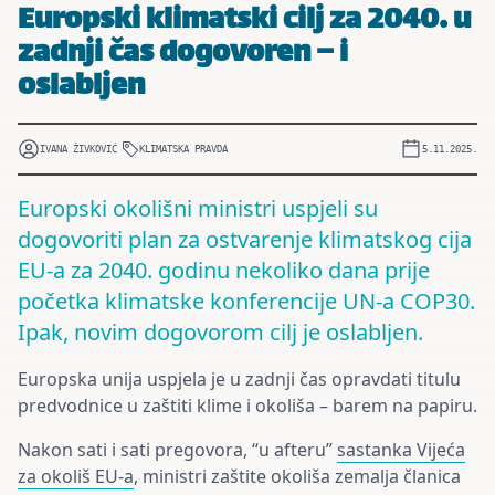
Europski klimatski cilj za 2040. u
zadnji čas dogovoren – i
oslabljen
IVANA ŽIVKOVIĆ
KLIMATSKA PRAVDA
5.11.2025.
Europski okolišni ministri uspjeli su
dogovoriti plan za ostvarenje klimatskog cija
EU-a za 2040. godinu nekoliko dana prije
početka klimatske konferencije UN-a COP30.
Ipak, novim dogovorom cilj je oslabljen.
Europska unija uspjela je u zadnji čas opravdati titulu
predvodnice u zaštiti klime i okoliša – barem na papiru.
Nakon sati i sati pregovora, “u afteru”
sastanka Vijeća
za okoliš EU-a
, ministri zaštite okoliša zemalja članica