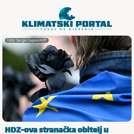
Skoči do sadržaja
Foto: Sergei Gapon/AFP
HDZ-ova stranačka obitelj u