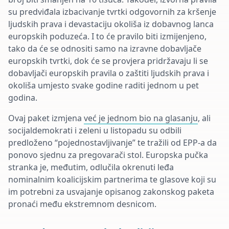
su predviđala izbacivanje tvrtki odgovornih za kršenje
ljudskih prava i devastaciju okoliša iz dobavnog lanca
europskih poduzeća. I to će pravilo biti izmijenjeno,
tako da će se odnositi samo na izravne dobavljače
europskih tvrtki, dok će se provjera pridržavaju li se
dobavljači europskih pravila o zaštiti ljudskih prava i
okoliša umjesto svake godine raditi jednom u pet
godina.
Ovaj paket izmjena
već je jednom bio na glasanju
, ali
socijaldemokrati i zeleni u listopadu su odbili
predloženo “pojednostavljivanje” te tražili od EPP-a da
ponovo sjednu za pregovarači stol. Europska pučka
stranka je, međutim, odlučila okrenuti leđa
nominalnim koalicijskim partnerima te glasove koji su
im potrebni za usvajanje opisanog zakonskog paketa
pronaći među ekstremnom desnicom.