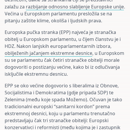
zalažu za
razbijanje odnosno slabljenje Europske unije
.
Većina u Europskom parlamentu presložila se na
pitanju zaštite klime, okoliša i ljudskih prava.
Europska pučka stranka (EPP) najveća je stranačka
obitelj u Europskom parlamentu, u čijem članstvu je i
HDZ. Nakon lanjskih
europarlamentarnih
izbora,
obilježenih jačanjem ekstremne desnice
, u Europskom
su se parlamentu čak četiri stranačke obitelji morale
dogovoriti o postizanju većine, kako bi iz odlučivanja
isključile ekstremnu desnicu.
EPP se oko većine dogovorio s liberalima iz Obnove,
Socijalistima i Demokratima (gdje pripada SDP) te
Zelenima (među koje spada Možemo). Očuvan je tako
tradicionalni europski “sanitarni kordon” prema
ekstremnoj desnici, koju u parlamentu trenutačno
predstavljaju čak tri stranačke obitelji: Europski
konzervativci i reformisti (među kojima je i zastupnik