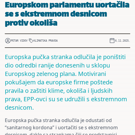
Europskom parlamentu uortačila
se s ekstremnom desnicom
protiv okoliša
PETAR VIDOV
KLIMATSKA PRAVDA
6.11.2025.
Europska pučka stranka odlučila je poništiti
dio odredbi ranije donesenih u sklopu
Europskog zelenog plana. Motivirani
pokušajem da europske firme poštede
pravila o zaštiti klime, okoliša i ljudskih
prava, EPP-ovci su se udružili s ekstremnom
desnicom.
Europska pu
čka stranka odlučila je odustati od
“sanitarnog kordona” i uortačiti se s ekstremnom
desnicom, dakle sa strankama čiji se predstavnici