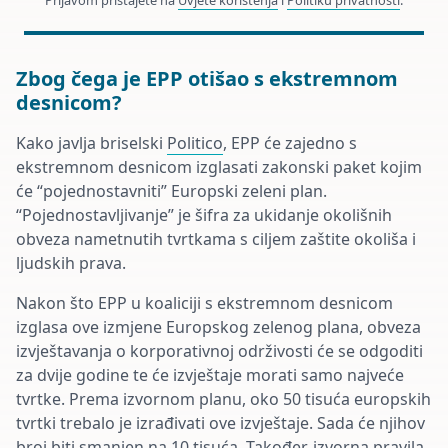
Prijavom pristajete na
Uvjete korištenja
i
Politiku privatnosti
.
Zbog čega je EPP otišao s ekstremnom
desnicom?
Kako javlja briselski
Politico
, EPP će zajedno s
ekstremnom desnicom izglasati zakonski paket kojim
će “pojednostavniti” Europski zeleni plan.
“Pojednostavljivanje” je šifra za ukidanje okolišnih
obveza nametnutih tvrtkama s ciljem zaštite okoliša i
ljudskih prava.
Nakon što EPP u koaliciji s ekstremnom desnicom
izglasa ove izmjene Europskog zelenog plana, obveza
izvještavanja o korporativnoj održivosti će se odgoditi
za dvije godine te će izvještaje morati samo najveće
tvrtke. Prema izvornom planu, oko 50 tisuća europskih
tvrtki trebalo je izrađivati ove izvještaje. Sada će njihov
broj biti smanjen na 10 tisuća. Također, izvorna pravila