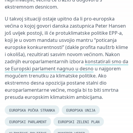
ekstremnom desnicom.
U takvoj situaciji ostaje upitno da li pro-europska
većina o kojoj govori danska zastupnica Peter Hansen
još uvijek postoji, ili će
protuklimatske
politike EPP-a,
koji je u ovom mandatu usvojio mantru “poticanja
europske konkurentnosti” (dakle profita nauštrb klime
i okoliša), rezultirati sasvim novom većinom. Nakon
zadnjih
europarlamentarnih
izbora
konstatirali smo da
se Europski parlament nagnuo u desno
u najgorem
mogućem trenutku za klimatske politike. Ako
ekstremno desna opozicija postane stalni dio
europarlamentarne
većine, mogla bi to biti smrtna
presuda europskim klimatskim ambicijama.
EUROPSKA PUČKA STRANKA
EUROPSKA UNIJA
EUROPSKI PARLAMENT
EUROPSKI ZELENI PLAN