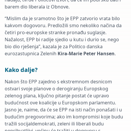
barem dio liberala iz Obnove.
“Mislim da je sramotno što je EPP zatvorio vrata bilo
kakvom dogovoru. Predložili smo nekoliko načina da
četiri pro-europske stranke pronađu suglasje.
Nažalost, EPP bi radije sjedio u kutu i durio se, nego
bio dio rješenja”, kazala je za Politico danska
eurozastupnica
Zelenih
Kira-Marie Peter Hansen
.
Kako dalje?
Nakon
što EPP zajedno s ekstremnom desnicom
ostvari svoje planove o derogiranju Europskog
zelenog plana, ključno pitanje postat će upravo
budućnost ove koalicije u Europskom parlamentu.
Jasno je, naime, da će se EPP na isti način ponašati i u
budućim pregovorima; ako im kompromisi koje budu
tražili socijaldemokrati, zeleni ili liberali budu
neprihvatljivi, većinu će tražiti u dogovoru s