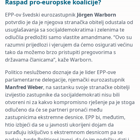
Raspad pro-europske koalicije?
EPP-ov švedski
eurozastupnik
J
örgen
Warborn
potvrdio je da
je njegova stranačka obitelj odustala od
usuglašavanja sa socijaldemokratima i zelenima te
odlučila predložiti samo vlastite amandmane. “Ovo su
razumni prijedlozi i vjerujem da ćemo osigurati većinu
tako da možemo brzo pristupiti pregovorima s
državama članicama”, kaže
Warborn
.
Politico neslu
žbeno doznaje da je lider EPP-ove
parlamentarne delegacije, njemački
eurozastupnik
Manfred Weber
, na sastanku svoje stranačke obitelji
izvijestio zastupnike da socijaldemokrati nisu bili
otvoreni ni za kakvo kompromisno rješenje pa je stoga
odlučeno da će se partneri pronaći među
zastupnicima ekstremne desnice. EPP bi, međutim,
htio izbjeći da se u javnosti ukorijeni dojam da
surađuju isključivo s ekstremnom desnicom pa se
nadaju, tvrde
Politicovi
izvori, da će im podršku dati i