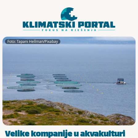
Skoči do sadržaja
Foto: Tapani Hellman/Pixabay
Velike kompanije u akvakulturi