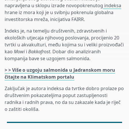
napravljena u sklopu izrade novopokrenutog
indeksa
hrane iz mora koji je u svibnju pokrenula globalna
investitorska mreža, inicijativa FAIRR.
Indeks je, na temelju društvenih, zdravstvenih i
ekoloških utjecaja njihovog poslovanja, procijenio 20
tvrtki u akvakulturi, među kojima su i veliki proizvođači
kao
Mowi
i
Bakkafrost
. Dobar dio analiziranih
kompanija bave se uzgojem salmonida.
> > Više o uzgoju salmonida u Jadranskom moru
čitajte na Klimatskom portalu
Zaključak je autora indeksa da tvrtke dobro prolaze po
društvenim pokazateljima poput zastupljenosti
radnika i radnih prava, no da su zakazale kada je riječ
o zaštiti okoliša.