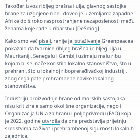
Također, izvoz ribljeg brašna i ulja, glavnog sastojka
hrane za uzgojene ribe, doveo je u zemljama zapadne
Afrike do široko rasprostranjene nezaposlenosti među
ženama koje rade u ribarstvu [
DeSmog
].
Kako smo već
pisali
,
ranije je
istraživanje
Greenpeacea
pokazalo da tvornice ribljeg brašna i ribljeg ulja u
Mauritaniji, Senegalu i Gambiji uzimaju malu ribu
kojom bi se inače koristilo lokalno stanovništvo, što u
prehrani, što u lokalnoj riboprerađivačkoj industriji,
zbog čega pate prehrambene navike lokalnog
stanovništva.
Industriju proizvodnje hrane od morskih sastojaka
nisu kritizirale samo okolišne organizacije, nego i
Organizacija UN-a za hranu i poljoprivredu (FAO) koja
je 2022. godine
utvrdila
da ona predstavlja prijetnju
sredstvima za život i prehrambenoj sigurnosti lokalnih
zajednica.