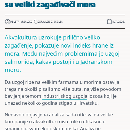
su veliki zagađivači mora
MELITA VRSALJKO
ZDRAVLJE I OKOLIŠ
8.7.2026.
Akvakultura uzrokuje prilično veliko
zagađenje, pokazuje novi indeks hrane iz
mora. Među najvećim problemima je uzgoj
salmonida, kakav postoji i u Jadranskom
moru.
Da uzgoj ribe na velikim farmama u morima ostavlja
traga na okoliš pisali smo više puta, najviše povodom
bavljenja temom
industrijskog uzgoja
lososa koji je
unazad nekoliko godina stigao u Hrvatsku.
Nedavno objavljena analiza sada otkriva da velike
kompanije u akvakulturi nisu toliko efikasne u
smanjenju svog ekološkog otiska. Analiza je