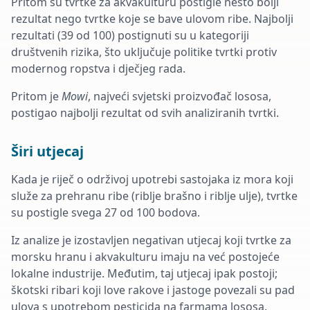
Pritom su tvrtke za akvakulturu postigle nešto bolji
rezultat nego tvrtke koje se bave ulovom ribe.
Najbolji
rezultati (39 od 100) postignuti su u kategoriji
društvenih rizika, što uključuje politike tvrtki protiv
modernog ropstva i dječjeg rada.
Pritom je
Mowi
, najveći svjetski proizvođač lososa,
postigao najbolji rezultat od svih analiziranih tvrtki.
Širi utjecaj
Kada je riječ o održivoj upotrebi sastojaka iz mora koji
služe za prehranu ribe (riblje brašno i riblje ulje), tvrtke
su postigle svega 27 od 100 bodova.
Iz analize je izostavljen negativan utjecaj koji tvrtke za
morsku hranu i akvakulturu imaju na već postojeće
lokalne industrije. Međutim, taj utjecaj ipak postoji;
škotski ribari koji love rakove i jastoge povezali su pad
ulova s ​​upotrebom pesticida na farmama lososa.