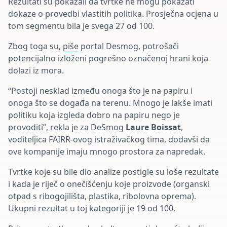
Rezultati su pokazali da tvrtke ne mogu pokazati
dokaze o provedbi vlastitih politika
. Prosječna ocjena u
tom segmentu bila je svega 27 od 100.
Zbog toga su,
piše
portal Desmog, potrošači
potencijalno izloženi pogrešno označenoj hrani koja
dolazi iz mora.
“Postoji nesklad između onoga što je na papiru i
onoga što se događa na terenu. Mnogo je lakše imati
politiku koja izgleda dobro na papiru nego je
provoditi”, rekla je za DeSmog
Laure Boissat
,
voditeljica FAIRR-ovog istraživačkog tima, dodavši da
ove kompanije imaju mnogo prostora za napredak.
Tvrtke koje su bile dio analize postigle su loše rezultate
i kada je riječ o onečišćenju koje proizvode (organski
otpad s ribogojilišta, plastika, ribolovna oprema).
Ukupni rezultat u toj kategoriji je 19 od 100.