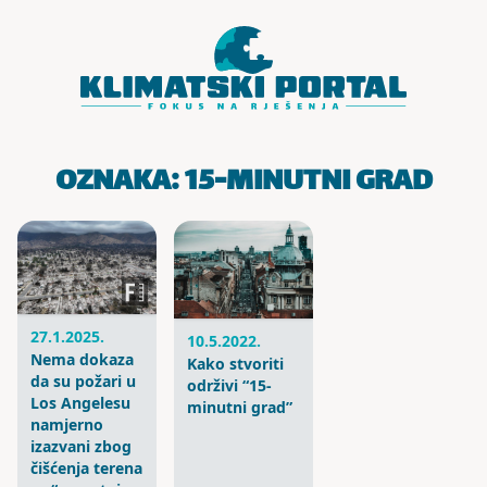
Skoči do sadržaja
OZNAKA:
15-MINUTNI GRAD
27.1.2025.
10.5.2022.
Nema dokaza
Kako stvoriti
da su požari u
održivi “15-
Los Angelesu
minutni grad”
namjerno
izazvani zbog
čišćenja terena