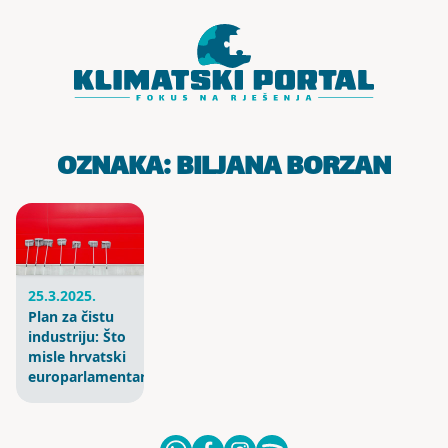
Skoči do sadržaja
OZNAKA:
BILJANA BORZAN
25.3.2025.
Plan za čistu
industriju: Što
misle hrvatski
europarlamentarci?