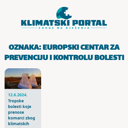
Skoči do sadržaja
OZNAKA:
EUROPSKI CENTAR ZA
PREVENCIJU I KONTROLU BOLESTI
12.6.2024.
Tropske
bolesti koje
prenose
komarci zbog
klimatskih