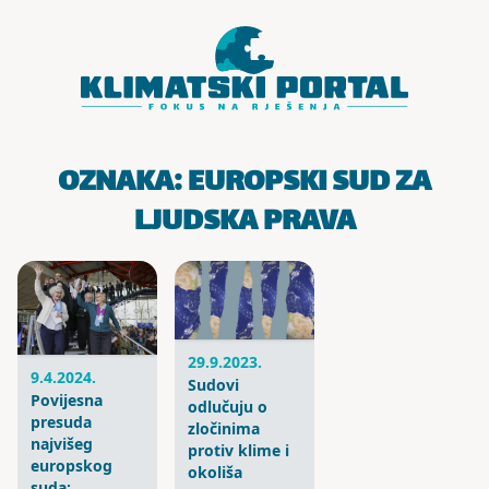
Skoči do sadržaja
OZNAKA:
EUROPSKI SUD ZA
LJUDSKA PRAVA
29.9.2023.
9.4.2024.
Sudovi
Povijesna
odlučuju o
presuda
zločinima
najvišeg
protiv klime i
europskog
okoliša
suda: