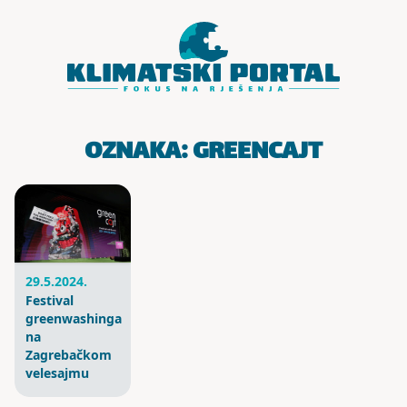
Skoči do sadržaja
OZNAKA:
GREENCAJT
29.5.2024.
Festival
greenwashinga
na
Zagrebačkom
velesajmu