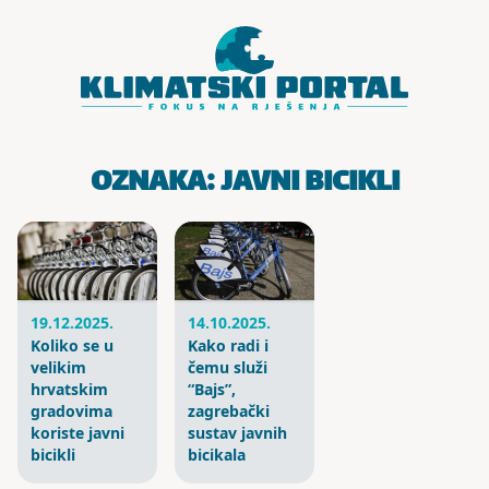
Skoči do sadržaja
OZNAKA:
JAVNI BICIKLI
19.12.2025.
14.10.2025.
Koliko se u
Kako radi i
velikim
čemu služi
hrvatskim
“Bajs”,
gradovima
zagrebački
koriste javni
sustav javnih
bicikli
bicikala