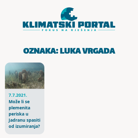
Skoči do sadržaja
OZNAKA:
LUKA VRGADA
7.7.2021.
Može li se
plemenita
periska u
Jadranu spasiti
od izumiranja?