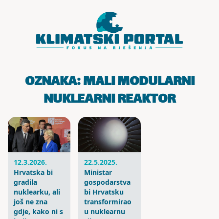
Skoči do sadržaja
OZNAKA:
MALI MODULARNI
NUKLEARNI REAKTOR
12.3.2026.
22.5.2025.
Hrvatska bi
Ministar
gradila
gospodarstva
nuklearku, ali
bi Hrvatsku
još ne zna
transformirao
gdje, kako ni s
u nuklearnu