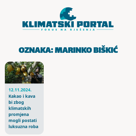
Skoči do sadržaja
OZNAKA:
MARINKO BIŠKIĆ
12.11.2024.
Kakao i kava
bi zbog
klimatskih
promjena
mogli postati
luksuzna roba