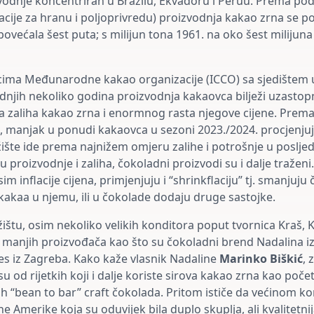
zvodnje koncentriran u Brazilu, Ekvadoru i Peruu. Prema p
cije za hranu i poljoprivredu) proizvodnja kakao zrna se po
povećala šest puta; s milijun tona 1961. na oko šest milijuna
ima Međunarodne kakao organizacije (ICCO) sa sjedištem 
ednjih nekoliko godina proizvodnja kakaovca bilježi uzastopn
 zaliha kakao zrna i enormnog rasta njegove cijene. Prem
, manjak u ponudi kakaovca u sezoni 2023./2024. procjenju
žište ide prema najnižem omjeru zalihe i potrošnje u posljed
proizvodnje i zaliha, čokoladni proizvodi su i dalje traženi
osim inflacije cijena, primjenjuju i “shrinkflaciju” tj. smanjuju
 kakaa u njemu, ili u čokolade dodaju druge sastojke.
ištu, osim nekoliko velikih konditora poput tvornica Kraš, K
ko manjih proizvođača kao što su čokoladni brend Nadalina iz
es iz Zagreba. Kako kaže vlasnik Nadaline
Marinko Biškić
, 
 od rijetkih koji i dalje koriste sirova kakao zrna kao poče
ih “bean to bar” craft čokolada. Pritom ističe da većinom ko
ne Amerike koja su oduvijek bila duplo skuplja, ali kvalitetnij