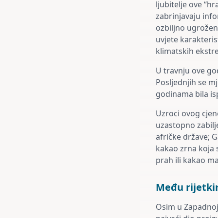
ljubitelje ove “h
zabrinjavaju inf
ozbiljno ugrožena
uvjete karakteri
klimatskih ekst
U travnju ove go
Posljednjih se mj
godinama bila is
Uzroci ovog cjen
uzastopno zabilj
afričke države; G
kakao zrna koja s
prah ili kakao ma
Među rijetki
Osim u Zapadnoj A