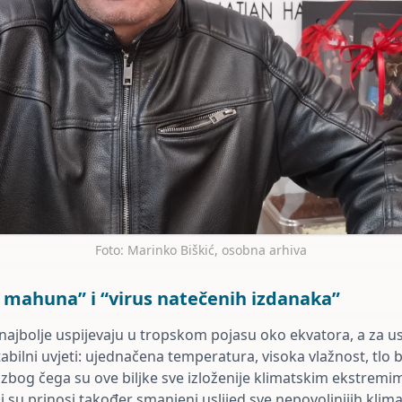
Foto: Marinko Biškić, osobna arhiva
h mahuna” i “virus natečenih izdanaka”
najbolje uspijevaju u tropskom pojasu oko ekvatora, a za u
abilni uvjeti: ujednačena temperatura, visoka vlažnost, tlo
, zbog čega su ove biljke sve izloženije klimatskim ekstremima
i su prinosi također smanjeni uslijed sve nepovoljnijih klima