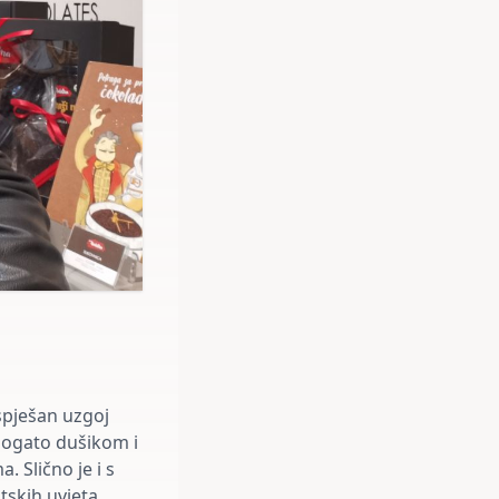
spješan uzgoj
 bogato dušikom i
. Slično je i s
tskih uvjeta.