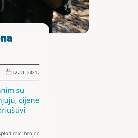
ena
12.11.2024.
mnim su
juju, cijene
riuštivi
plodirale, brojne