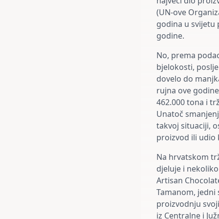
najveći dio proi
(UN-ove Organiza
godina u svijetu 
godine.
No, prema podac
bjelokosti, poslj
dovelo do manjka
rujna ove godine
462.000 tona i tr
Unatoč smanjenju 
takvoj situaciji, 
proizvod ili udio
Na hrvatskom trž
djeluje i nekoli
Artisan Chocolat
Tamanom, jedni su
proizvodnju svoj
iz Centralne i Juž