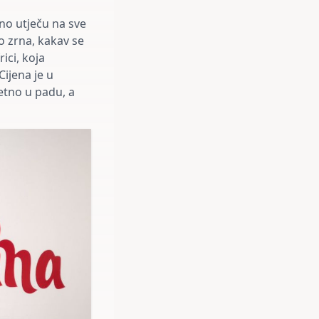
no utječu na sve
o zrna, kakav se
ci, koja
Cijena je u
jetno u padu, a