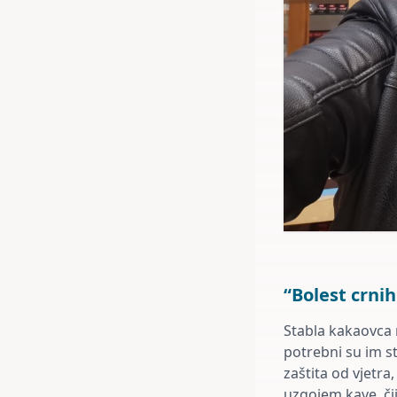
“Bolest crni
Stabla kakaovca 
potrebni su im st
zaštita od vjetra
uzgojem kave, čij