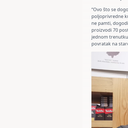
“Ovo što se dogo
poljoprivredne ku
ne pamti, dogodi
proizvodi 70 post
jednom trenutku s
povratak na staro