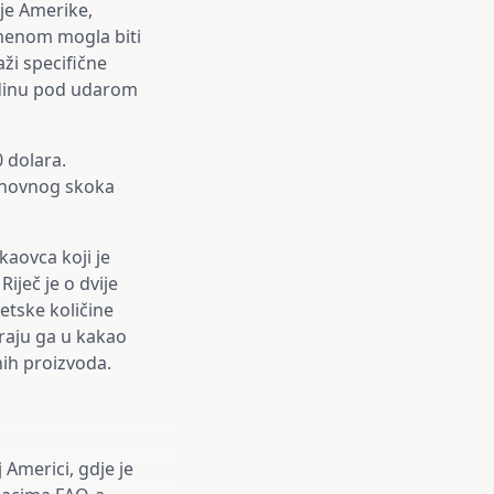
nje Amerike,
emenom mogla biti
aži specifične
godinu pod udarom
 dolara.
cjenovnog skoka
kaovca koji je
iječ je o dvije
jetske količine
araju ga u kakao
nih proizvoda.
 Americi, gdje je