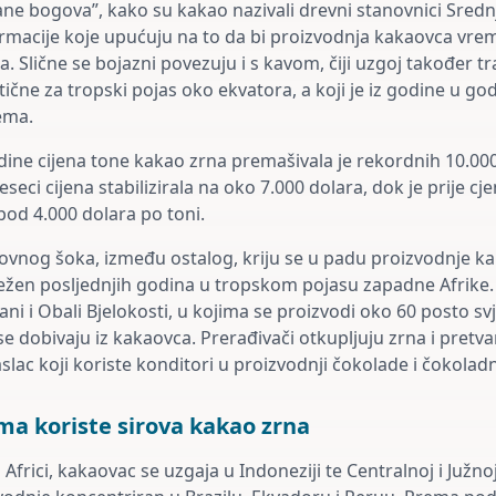
rane bogova”, kako su kakao nazivali drevni stanovnici Sred
ormacije koje upućuju na to da bi proizvodnja kakaovca vr
. Slične se bojazni povezuju i s kavom, čiji uzgoj također tr
stične za tropski pojas oko ekvatora, a koji je iz godine u 
rema.
dine cijena tone kakao zrna premašivala je rekordnih 10.000
eseci cijena stabilizirala na oko 7.000 dolara, dok je prije 
pod 4.000 dolara po toni.
ovnog šoka, između ostalog, kriju se u padu proizvodnje ka
ežen posljednjih godina u tropskom pojasu zapadne Afrike. R
ani i Obali Bjelokosti, u kojima se proizvodi oko 60 posto sv
e dobivaju iz kakaovca. Prerađivači otkupljuju zrna i pretv
slac koji koriste konditori u proizvodnji čokolade i čokolad
ma koriste sirova kakao zrna
frici, kakaovac se uzgaja u Indoneziji te Centralnoj i Južnoj