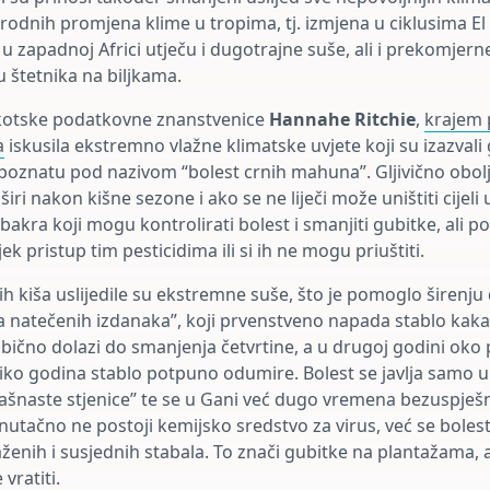
rodnih promjena klime u tropima, tj. izmjena u ciklusima El 
u zapadnoj Africi utječu i dugotrajne suše, ali i prekomjern
 štetnika na biljkama.
kotske podatkovne znanstvenice
Hannahe Ritchie
,
krajem 
a
iskusila ekstremno vlažne klimatske uvjete koji su izazvali 
poznatu pod nazivom “bolest crnih mahuna”. Gljivično obol
širi nakon kišne sezone i ako se ne liječi može uništiti cijeli
 bakra koji mogu kontrolirati bolest i smanjiti gubitke, ali po
ek pristup tim pesticidima ili si ih ne mogu priuštiti.
 kiša uslijedile su ekstremne suše, što je pomoglo širenju
a natečenih izdanaka”, koji prvenstveno napada stablo kaka
obično dolazi do smanjenja četvrtine, a u drugoj godini oko 
ko godina stablo potpuno odumire. Bolest se javlja samo u 
“brašnaste stjenice” te se u Gani već dugo vremena bezuspješ
Trenutačno ne postoji kemijsko sredstvo za virus, već se boles
ženih i susjednih stabala. To znači gubitke na plantažama,
 vratiti.