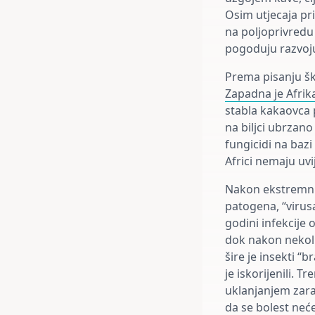
Osim utjecaja pri
na poljoprivredu 
pogoduju razvoju
Prema pisanju š
Zapadna je Afrik
stabla kakaovca 
na biljci ubrzano 
fungicidi na bazi
Africi nemaju uvij
Nakon ekstremnih
patogena, “virus
godini infekcije 
dok nakon nekoli
šire je insekti 
je iskorijenili. 
uklanjanjem zara
da se bolest neće