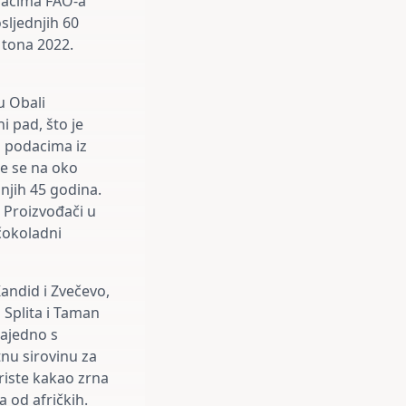
odacima FAO-a
sljednjih 60
 tona 2022.
u Obali
i pad, što je
a podacima iz
je se na oko
njih 45 godina.
. Proizvođači u
 čokoladni
andid i Zvečevo,
 Splita i Taman
zajedno s
tnu sirovinu za
riste kakao zrna
a od afričkih.