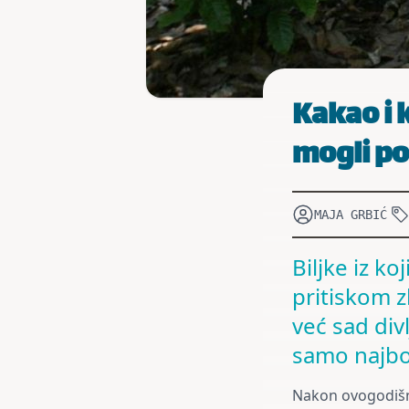
Kakao i 
mogli po
MAJA GRBIĆ
Biljke iz 
pritiskom z
već sad divl
samo najbo
Nakon ovogodišnj