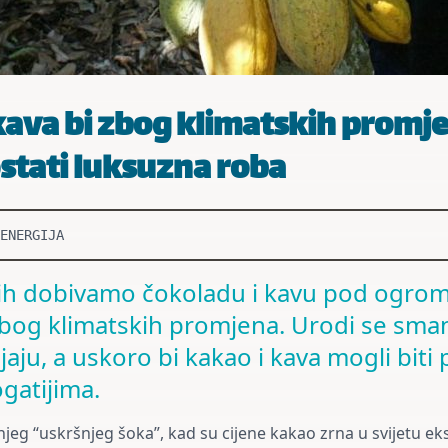
kava bi zbog klimatskih promj
stati luksuzna roba
ENERGIJA
kojih dobivamo čokoladu i kavu pod ogro
bog klimatskih promjena. Urodi se sman
jaju, a uskoro bi kakao i kava mogli biti p
gatijima.
eg “uskršnjeg šoka”, kad su cijene kakao zrna u svijetu eks