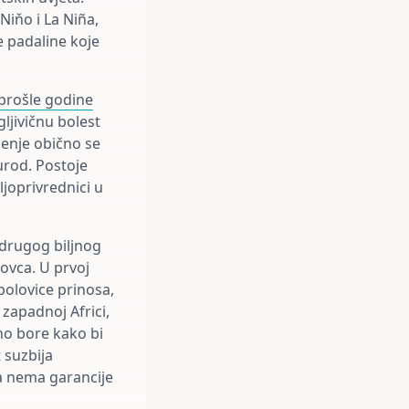
Niňo i La Niña,
e padaline koje
prošle godine
gljivičnu bolest
jenje obično se
 urod. Postoje
ljoprivrednici u
 drugog biljnog
ovca. U prvoj
polovice prinosa,
zapadnoj Africi,
no bore kako bi
t suzbija
 a nema garancije