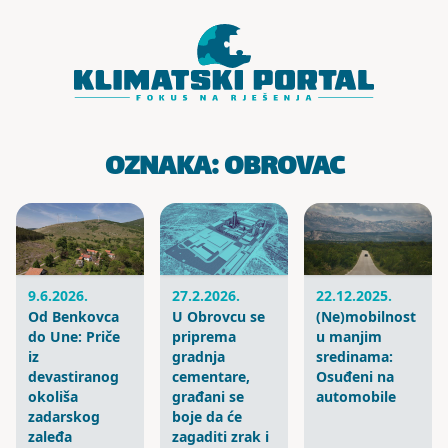
Skoči do sadržaja
OZNAKA:
OBROVAC
9.6.2026.
27.2.2026.
22.12.2025.
Od Benkovca
U Obrovcu se
(Ne)mobilnost
do Une: Priče
priprema
u manjim
iz
gradnja
sredinama:
devastiranog
cementare,
Osuđeni na
okoliša
građani se
automobile
zadarskog
boje da će
zaleđa
zagaditi zrak i