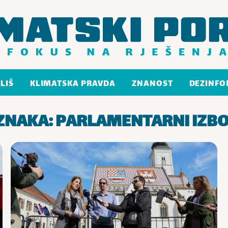
LIŠ
KLIMATSKA PRAVDA
ZNANOST
DEZINFO
ZNAKA:
PARLAMENTARNI IZBO