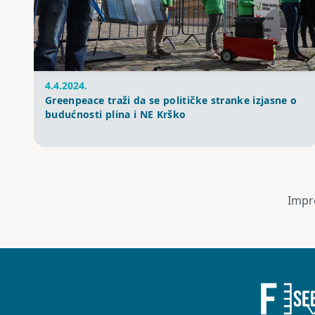
4.4.2024.
Greenpeace traži da se političke stranke izjasne o
budućnosti plina i NE Krško
Impr