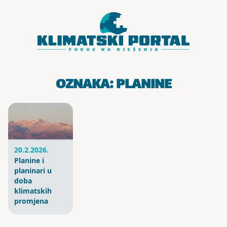
Skoči do sadržaja
OZNAKA:
PLANINE
20.2.2026.
Planine i
planinari u
doba
klimatskih
promjena