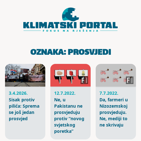
Skoči do sadržaja
OZNAKA:
PROSVJEDI
12.7.2022.
7.7.2022.
3.4.2026.
Ne, u
Da, farmeri u
Sisak protiv
Pakistanu ne
Nizozemskoj
pilića: Sprema
prosvjeduju
prosvjeduju.
se još jedan
protiv “novog
Ne, mediji to
prosvjed
svjetskog
ne skrivaju
poretka”