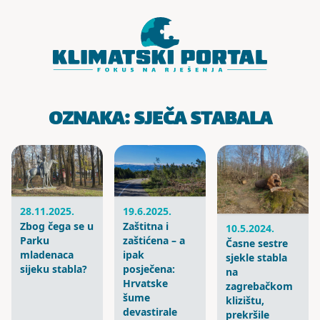
Skoči do sadržaja
OZNAKA:
SJEČA STABALA
28.11.2025.
19.6.2025.
Zbog čega se u
Zaštitna i
10.5.2024.
Parku
zaštićena – a
Časne sestre
mladenaca
ipak
sjekle stabla
sijeku stabla?
posječena:
na
Hrvatske
zagrebačkom
šume
klizištu,
devastirale
prekršile