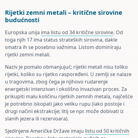
Rijetki zemni metali – kritične sirovine
budućnosti
Europska unija
ima listu od 34 kritične sirovine
. Od
toga njih 17 ima status strateških sirovina, dakle
smatra ih se posebno važnima. Listom dominiraju
rijetki zemni metali.
Naziv je pomalo obmanjujuć; rijetki metali nisu toliko
rijetki, koliko su rijetko raspoređeni. U zemlji se nalaze
u tragovima, zbog čega je njihovo rudarenje
energetski intenzivan i okolišno invazivan proces. Za
prikupiti malu količinu rijetkih zemnih metala, najčešće
je potrebno iskopati jako veliku rupu (iako postoje i
drugi načini ekstrakcije; litij se npr. može dobivati iz
slanih jezera ili rezervoara).
Sjedinjene Američke Države imaju
listu od 50 kritičnih