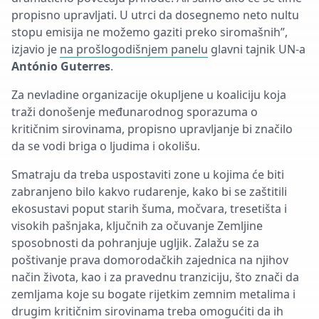
propisno upravljati. U utrci da dosegnemo neto nultu
stopu emisija ne možemo gaziti preko siromašnih”,
izjavio je
na prošlogodišnjem panelu
glavni tajnik UN-a
António Guterres
.
Za nevladine organizacije okupljene u koaliciju koja
traži donošenje međunarodnog sporazuma o
kritičnim sirovinama, propisno upravljanje bi značilo
da se vodi briga o ljudima i okolišu.
Smatraju da treba uspostaviti zone u kojima će biti
zabranjeno bilo kakvo rudarenje, kako bi se zaštitili
ekosustavi poput starih šuma, močvara, tresetišta i
visokih pašnjaka, ključnih za očuvanje Zemljine
sposobnosti da pohranjuje ugljik. Zalažu se za
poštivanje prava domorodačkih zajednica na njihov
način života, kao i za pravednu tranziciju, što znači da
zemljama koje su bogate rijetkim zemnim metalima i
drugim kritičnim sirovinama treba omogućiti da ih