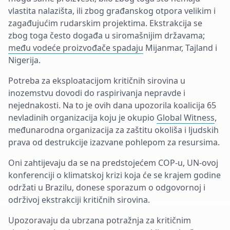
vlastita nalazišta, ili zbog građanskog otpora velikim i
zagađujućim rudarskim projektima. Ekstrakcija se
zbog toga često događa u siromašnijim državama;
među vodeće proizvođače spadaju
Mijanmar, Tajland i
Nigerija.
Potreba za eksploatacijom kritičnih sirovina u
inozemstvu dovodi do raspirivanja nepravde i
nejednakosti. Na to je ovih dana upozorila koalicija 65
nevladinih organizacija koju je okupio
Global Witness
,
međunarodna organizacija za zaštitu okoliša i ljudskih
prava od destrukcije izazvane pohlepom za resursima.
Oni zahtijevaju da se na predstojećem COP-u, UN-ovoj
konferenciji o klimatskoj krizi koja će se krajem godine
održati u Brazilu, donese sporazum o odgovornoj i
održivoj ekstrakciji kritičnih sirovina.
Upozoravaju da ubrzana potražnja za kritičnim