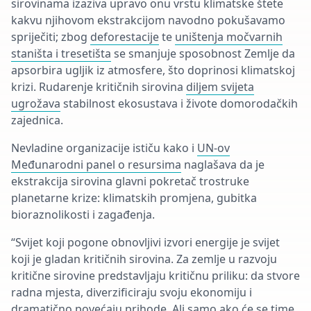
sirovinama izaziva upravo onu vrstu klimatske štete
kakvu njihovom ekstrakcijom navodno pokušavamo
spriječiti; zbog
deforestacije
te
uništenja močvarnih
staništa i tresetišta
se smanjuje sposobnost Zemlje da
apsorbira ugljik iz atmosfere, što doprinosi klimatskoj
krizi. Rudarenje kritičnih sirovina
diljem svijeta
ugrožava
stabilnost ekosustava i živote domorodačkih
zajednica.
Nevladine organizacije ističu kako i
UN-ov
Međunarodni panel o resursima
naglašava da je
ekstrakcija sirovina glavni pokretač trostruke
planetarne krize: klimatskih promjena, gubitka
bioraznolikosti i zagađenja.
“Svijet koji pogone obnovljivi izvori energije je svijet
koji je gladan kritičnih sirovina. Za zemlje u razvoju
kritične sirovine predstavljaju kritičnu priliku: da stvore
radna mjesta, diverzificiraju svoju ekonomiju i
dramatično povećaju prihode. Ali samo ako će se time