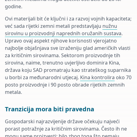
godine.
Ovi materijali bit će ključni i za razvoj vojnih kapaciteta;
već sada rijetki zemni metali predstavljaju
nužnu
sirovinu u proizvodnji naprednih oružanih sustava
.
Upravo ovaj aspekt njihove korisnosti vjerojatno
najbolje objašnjava sve izraženiju glad američkih vlasti
za kritičnim sirovinama. Sektorom proizvodnje tih
sirovina, naime, trenutno uvjerljivo dominira Kina,
država koju SAD promatraju kao strateškog suparnika
u borbi za međunarodni utjecaj.
Kina kontrolira
oko 70
posto proizvodnje i 90 posto obrade rijetkih zemnih
metala.
Tranzicija mora biti pravedna
Gospodarski najrazvijenije države očekuju najveći
porast potražnje za kritičnim sirovinama. Često ih ne
mogu same proizvesti; bilo zbog toga što nemaju