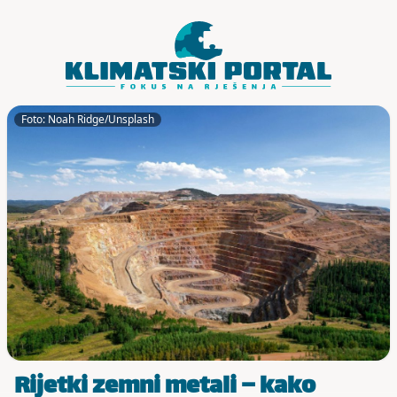
Skoči do sadržaja
Foto: Noah Ridge/Unsplash
Rijetki zemni metali – kako