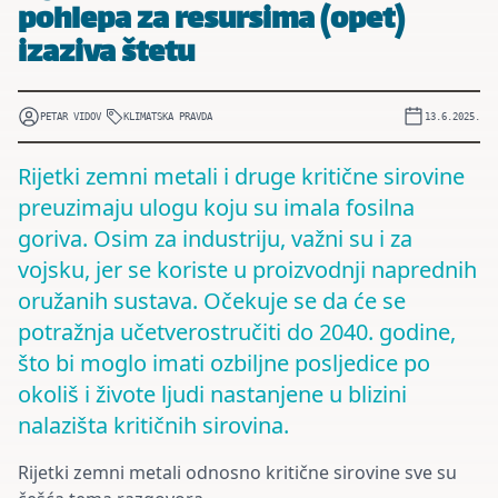
pohlepa za resursima (opet)
izaziva štetu
PETAR VIDOV
KLIMATSKA PRAVDA
13.6.2025.
Rijetki zemni metali i druge kritične sirovine
preuzimaju ulogu koju su imala fosilna
goriva. Osim za industriju, važni su i za
vojsku, jer se koriste u proizvodnji naprednih
oružanih sustava. Očekuje se da će se
potražnja učetverostručiti do 2040. godine,
što bi moglo imati ozbiljne posljedice po
okoliš i živote ljudi nastanjene u blizini
nalazišta kritičnih sirovina.
Rijetki zemni metali odnosno kritične sirovine sve su