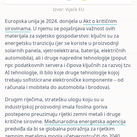
Izvor: Vijeće EU
Europska unija je 2024. donijela u
Akt o kritičnim
sirovinama
. U njemu se pojašnjava važnost ovih
materijala za svjetsko gospodarstvo: ključni su za
energetsku tranziciju (jer se koriste u proizvodnji
solarnih panela, vjetroelektrana, baterija, električnih
automobila), ali i druge napredne tehnologije (poput
npr. podatkovnih servera i čipova ključnih za razvoj tzv.
AI tehnologije, ili bilo koje druge tehnologije kojoj
trebaju sofisticirane elektroničke komponente – od
računala i mobitela do automobila i brodova).
Drugim riječima, stratešku ulogu koju su u
industrijskoj proizvodnji imala fosilna goriva
postepeno preuzimaju rijetki zemni metali i druge
kritične sirovine.
Međunarodna energetska agencija
predviđa da bi se globalna potražnja za rijetkim
zemnim metalima mogla učetverostručiti do 2040.