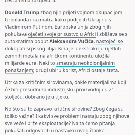
češća tema razgovora.
Donald Trump
zbog njih
prijeti vojnom okupacijom
Grenlanda
i razmatra kako podijeliti Ukrajinu s
Vladimirom Putinom. Europska unija zbog njih
pokušava
ojačati svoje prisustvo u Africi
i zbližava se s
autokratima poput
Aleksandra Vučića
,
nastojeći se
dokopati srpskog litija
. Kina je u ekstrakciju rijetkih
zemnih metala na afričkom kontinentu uložila
milijarde eura. Neki to
smatraju neokolonijalnim
ponašanjem
; drugi ubiru korist, Africi ostaje šteta.
Utrka za kritičnim sirovinama, dakle materijalima koji
će biti presudni za industrijsku proizvodnju u 21.
stoljeću, dobrano je u tijeku.
No što su to zapravo kritične sirovine? Zbog čega su
toliko važne? I kakvi sve problemi nastaju zbog njihove
sve veće i brže eksploatacije? Na ta ćemo pitanja
pokušati odgovoriti u nastavku ovog članka.