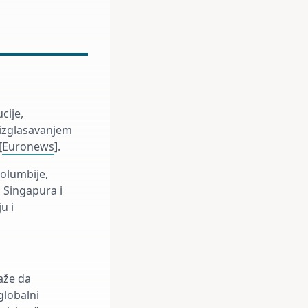
cije,
m izglasavanjem
[
Euronews
].
olumbije,
, Singapura i
u i
aže da
globalni