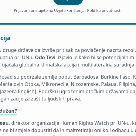
Prijavom pristajete na
Uvjete korištenja
i
Politiku privatnosti
.
cija
 druge države da izvrše pritisak za povlačenje nacrta rezolu
nuatua pri UN-u
Odo Tevi
, izjavio je kako bi se potencijalni
 ojačala globalna klimatska akcija i multilateralna suradnja 
 dosad su podržale zemlje poput Barbadosa, Burkine Faso, K
Maršalovih Otoka, Mikronezije, Nizozemske, Palaua, Filipina
 Jazeera English
]. Podršku ugroženim otočkim državama daj
nizacije za zaštitu ljudskih prava.
 dužan?
neau
, direktor organizacije Human Rights Watch pri UN-u, k
ne bi smjele dopustiti da ih maltretiraju oni koji odbacuju 