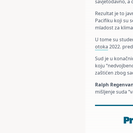
savjetodavno, a 
Rezultat je to j
Pacifiku koji su 
mladost za klimat
U tome su studen
otoka
2022. predl
Sud je u konačnic
koju “nedvojbeno 
zaštićen zbog sa
Ralph Regenva
mišljenje suda “
Pr