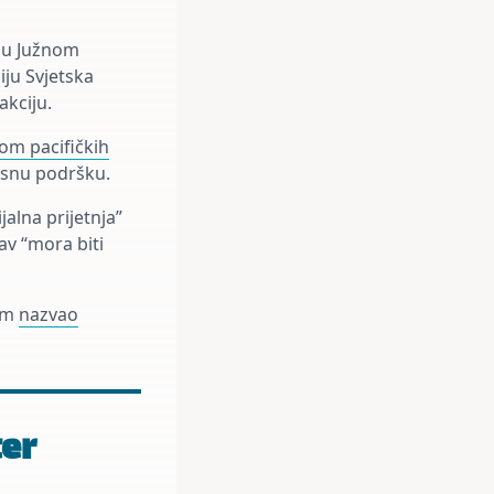
a u Južnom
iju Svjetska
akciju.
m pacifičkih
lasnu podršku.
alna prijetnja”
av “mora biti
kom
nazvao
ter