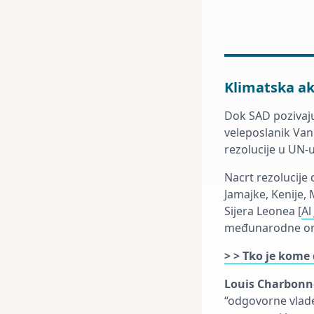
Klimatska ak
Dok SAD pozivaju
veleposlanik Va
rezolucije u UN-u
Nacrt rezolucije
Jamajke, Kenije, 
Sijera Leonea [
Al
međunarodne orga
> > Tko je kome
Louis Charbon
“odgovorne vlade 