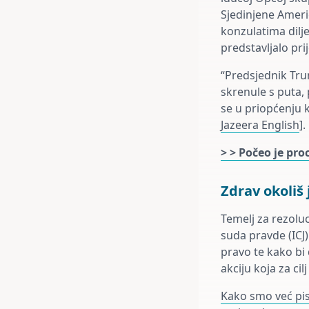
Sjedinjene Ameri
konzulatima dilje
predstavljalo prij
“Predsjednik Tru
skrenule s puta,
se u priopćenju k
Jazeera English
].
> > Počeo je pr
Zdrav okoliš 
Temelj za rezolu
suda pravde (ICJ)
pravo te kako b
akciju koja za cil
Kako smo već pis