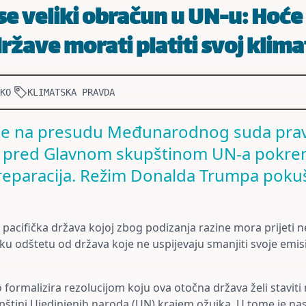
e veliki obračun u UN-u: Hoće 
ržave morati platiti svoj klima
KO
KLIMATSKA PRAVDA
 se na presudu Međunarodnog suda pra
 pred Glavnom skupštinom UN-a pokrenu
 reparacija. Režim Donalda Trumpa poku
acifička država kojoj zbog podizanja razine mora prijeti ne
ku odštetu od država koje ne uspijevaju smanjiti svoje emisi
 formalizira rezolucijom koju ova otočna država želi staviti
štini Ujedinjenih naroda (UN) krajem ožujka. U tome je nast