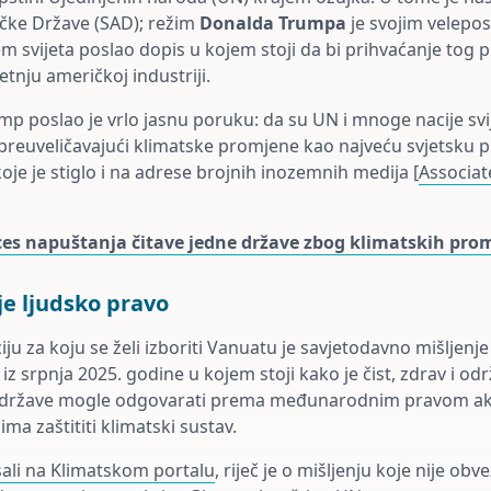
čke Države (SAD); režim
Donalda Trumpa
je svojim velepos
m svijeta poslao dopis u kojem stoji da bi prihvaćanje tog p
etnju američkoj industriji.
mp poslao je vrlo jasnu poruku: da su UN i mnoge nacije svi
 preuveličavajući klimatske promjene kao najveću svjetsku pr
oje je stiglo i na adrese brojnih inozemnih medija [
Associat
oces napuštanja čitave jedne države zbog klimatskih pro
je ljudsko pravo
ciju za koju se želi izboriti Vanuatu je savjetodavno mišlj
 iz srpnja 2025. godine u kojem stoji kako je čist, zdrav i odr
i države mogle odgovarati prema međunarodnim pravom 
j ima zaštititi klimatski sustav.
ali na Klimatskom portalu
, riječ je o mišljenju koje nije obv