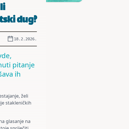
li
tski dug?
18.2.2026.
vde,
ti pitanje
šava ih
stajanje, želi
je stakleničkih
 na glasanje na
oje spriječiti