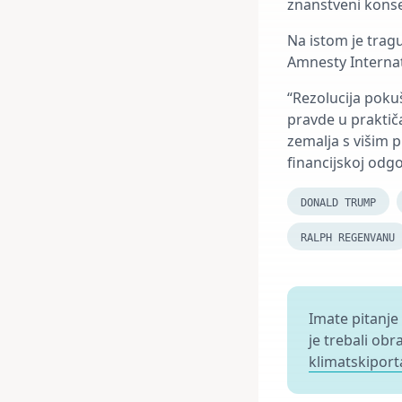
znanstveni konse
Na istom je trag
Amnesty Internat
“Rezolucija pok
pravde u praktiča
zemalja s višim 
financijskoj odgo
DONALD TRUMP
RALPH REGENVANU
Imate pitanje
je trebali obr
klimatskiport