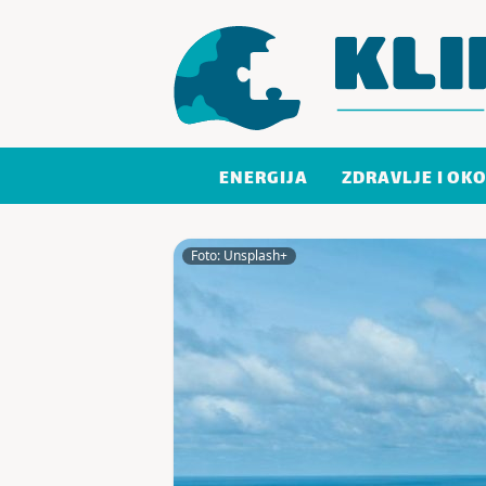
Skoči do sadržaja
ENERGIJA
ZDRAVLJE I OKO
Foto: Unsplash+