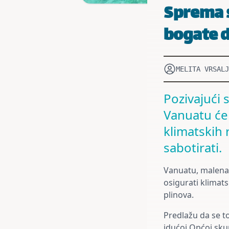
Sprema s
bogate d
MELITA VRSALJ
Pozivajući
Vanuatu će
klimatskih
sabotirati.
Vanuatu, malena p
osigurati klimats
plinova.
Predlažu da se to
idućoj Općoj skup