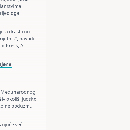
lanstvima i
rijedloga
jeta drastično
ijetnju“, navodi
ed Press
,
Al
mjena
enje Međunarodnog
živ okoliš ljudsko
ako ne poduzmu
ezujuće već