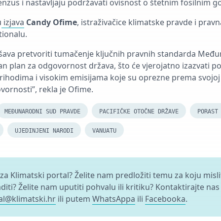
nzus i nastavljaju podržavati ovisnost o štetnim fosilnim go
u
izjava
Candy Ofime
, istraživačice klimatske pravde i pravn
ionalu.
ušava pretvoriti tumačenje ključnih pravnih standarda Me
n plan za odgovornost država, što će vjerojatno izazvati pol
prihodima i visokim emisijama koje su oprezne prema svojoj 
vornosti”, rekla je Ofime.
MEĐUNARODNI SUD PRAVDE
PACIFIČKE OTOČNE DRŽAVE
PORAST
UJEDINJENI NARODI
VANUATU
 za Klimatski portal? Želite nam predložiti temu za koju misl
aditi? Želite nam uputiti pohvalu ili kritiku? Kontaktirajte nas
al@klimatski.hr
ili putem
WhatsAppa
ili
Facebooka
.