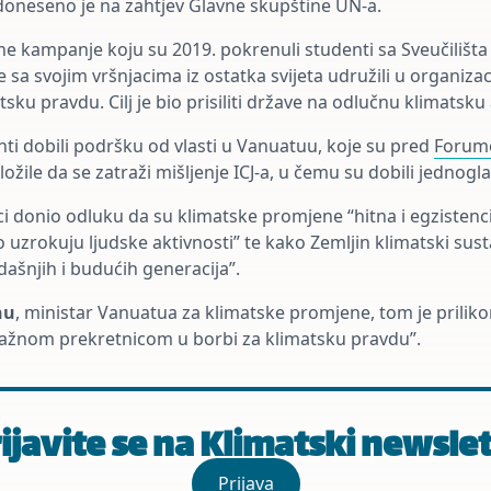
doneseno je na zahtjev Glavne skupštine UN-a.
avne kampanje koju su 2019. pokrenuli studenti sa Sveučilišt
se sa svojim vršnjacima iz ostatka svijeta udružili u organizac
sku pravdu. Cilj je bio prisiliti države na odlučnu klimatsku 
ti dobili podršku od vlasti u Vanuatuu, koje su pred
Forumo
ožile da se zatraži mišljenje ICJ-a, u čemu su dobili jednog
i donio odluku da su klimatske promjene “hitna i egzistencij
uzrokuju ljudske aktivnosti” te kako Zemljin klimatski sust
dašnjih i budućih generacija”.
nu
, ministar Vanuatua za klimatske promjene, tom je prili
važnom prekretnicom u borbi za klimatsku pravdu”.
ijavite se na Klimatski newsle
Prijava