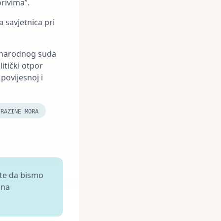
rivima”.
a savjetnica pri
đunarodnog suda
itički otpor
povijesnoj i
 RAZINE MORA
ite da bismo
 na