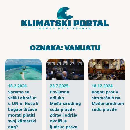
Skoči do sadržaja
OZNAKA:
VANUATU
18.2.2026.
23.7.2025.
18.12.2024.
Sprema se
Povijesna
Bogati protiv
veliki obračun
odluka
siromašnih na
u UN-u: Hoće li
Međunarodnog
Međunarodnom
bogate države
suda pravde:
sudu pravde
morati platiti
Zdrav i održiv
svoj klimatski
okoliš je
dug?
ljudsko pravo