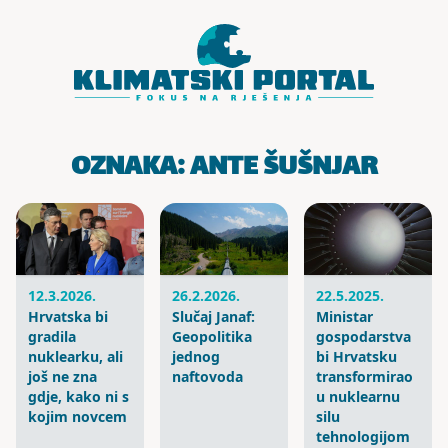
Skoči do sadržaja
OZNAKA:
ANTE ŠUŠNJAR
12.3.2026.
26.2.2026.
22.5.2025.
Hrvatska bi
Slučaj Janaf:
Ministar
gradila
Geopolitika
gospodarstva
nuklearku, ali
jednog
bi Hrvatsku
još ne zna
naftovoda
transformirao
gdje, kako ni s
u nuklearnu
kojim novcem
silu
tehnologijom