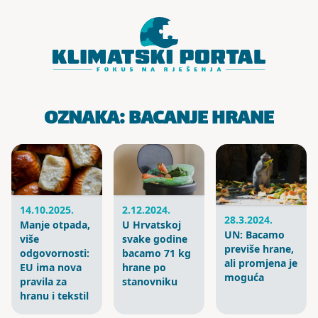
Skoči do sadržaja
OZNAKA:
BACANJE HRANE
14.10.2025.
2.12.2024.
28.3.2024.
Manje otpada,
U Hrvatskoj
UN: Bacamo
više
svake godine
previše hrane,
odgovornosti:
bacamo 71 kg
ali promjena je
EU ima nova
hrane po
moguća
pravila za
stanovniku
hranu i tekstil