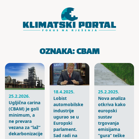
Skoči do sadržaja
OZNAKA:
CBAM
18.4.2025.
25.2.2025.
25.2.2026.
Lobist
Nova analiza
Ugljična carina
automobilske
otkriva kako
(CBAM) je goli
industrije
europski
minimum, a
ugurao se u
sustav
ne prevara
Europski
trgovanja
vezana za “laž”
parlament.
emisijama
dekarbonizacije
Sad radi na
“gura” teške