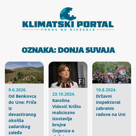
Skoči do sadržaja
OZNAKA:
DONJA SUVAJA
9.6.2026.
19.8.2024.
23.10.2024.
Od Benkovca
Državni
Karolina
do Une: Priče
inspektorat
Vidović Krišto
iz
zabranio
maliciozno
devastiranog
radove na Uni
izostavlja
okoliša
brojne
zadarskog
činjenice o
zaleđa