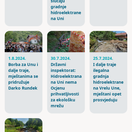
slučaju
gradnje
hidroelektrane
na Uni
30.7.2024.
1.8.2024.
25.7.2024.
Državni
Borba za Unu i
I dalje traje
inspektorat:
dalje traje,
ilegalna
Hidroelektrana
mještanima se
gradnja
na Uni nema
pridružuje
hidroelektrane
Ocjenu
Darko Rundek
na Vrelu Une,
prihvatljivosti
mještani opet
za ekološku
prosvjeduju
mrežu