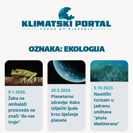
Skoči do sadržaja
OZNAKA:
EKOLOGIJA
5.10.2023.
20.5.2024.
8.1.2026.
Nautički
Planetarno
Žaba na
turizam u
zdravlje: Kako
ambalaži
Jadranu
izliječiti ljude
proizvoda ne
uništava
kroz liječenje
znači “da nas
“pluća
planete
truju”
Mediterana”