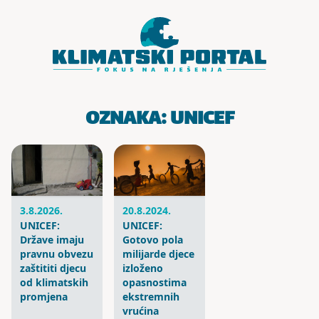
Skoči do sadržaja
OZNAKA:
UNICEF
3.8.2026.
20.8.2024.
UNICEF:
UNICEF:
Države imaju
Gotovo pola
pravnu obvezu
milijarde djece
zaštititi djecu
izloženo
od klimatskih
opasnostima
promjena
ekstremnih
vrućina