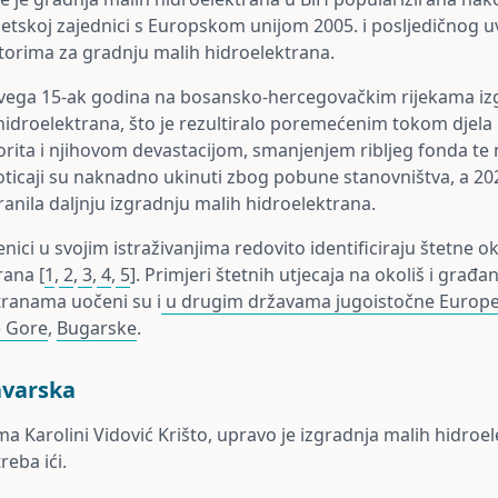
tskoj zajednici s Europskom unijom 2005. i posljedičnog u
itorima za gradnju malih hidroelektrana.
vega 15-ak godina na bosansko-hercegovačkim rijekama izg
hidroelektrana, što je rezultiralo poremećenim tokom djela r
rita i njihovom devastacijom, smanjenjem ribljeg fonda t
Poticaji su naknadno ukinuti zbog pobune stanovništva, a 20
ranila daljnju izgradnju malih hidroelektrana.
nici u svojim istraživanjima redovito identificiraju štetne ok
rana [
1
,
2
,
3
,
4
,
5
]. Primjeri štetnih utjecaja na okoliš i građ
tranama uočeni su i
u drugim državama jugoistočne Europ
 Gore
,
Bugarske
.
avarska
ma Karolini Vidović Krišto, upravo je izgradnja malih hidroe
eba ići.