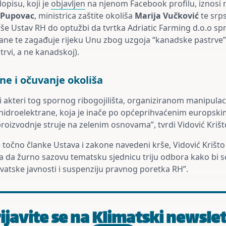
dopisu, koji je
objavljen
na njenom Facebook profilu, iznosi ni
 Pupovac
, ministrica zaštite okoliša
Marija Vučković
te srp
še Ustav RH do optužbi da tvrtka Adriatic Farming d.o.o sp
ane te zagađuje rijeku Unu zbog uzgoja “kanadske pastrve” (i
strvi, a ne kanadskoj).
ne i očuvanje okoliša
i akteri tog spornog ribogojilišta, organiziranom manipulac
hidroelektrane, koja je inače po općeprihvaćenim europsk
 proizvodnje struje na zelenim osnovama”, tvrdi Vidović Krišt
 točno članke Ustava i zakone navedeni krše, Vidović Krišto
 da žurno sazovu tematsku sjednicu triju odbora kako bi se
vatske javnosti i suspenziju pravnog poretka RH”.
ijavite se na Klimatski newsle