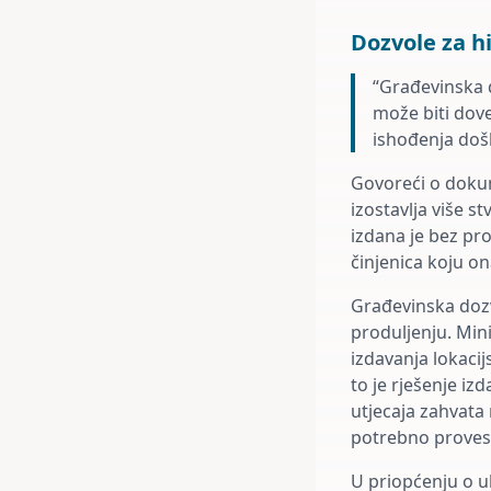
Dozvole za h
“Građevinska d
može biti dove
ishođenja došl
Govoreći o dokume
izostavlja više s
izdana je bez pr
činjenica koju o
Građevinska dozvo
produljenju. Mini
izdavanja lokacij
to je rješenje iz
utjecaja zahvata 
potrebno provest
U priopćenju o u