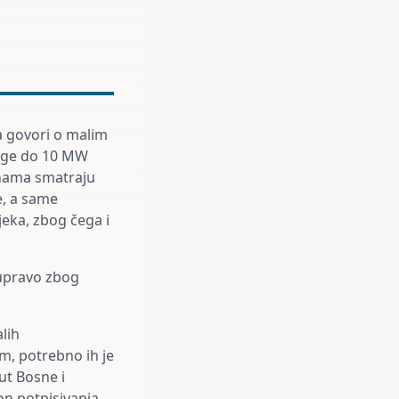
da govori o malim
nage do 10 MW
anama smatraju
e, a same
eka, zbog čega i
 upravo zbog
alih
m, potrebno ih je
ut Bosne i
on potpisivanja