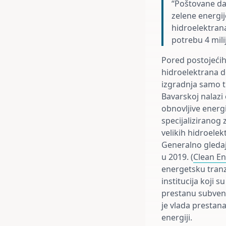
“Poštovane dam
zelene energij
hidroelektran
potrebu 4 mili
Pored postojećih 
hidroelektrana d
izgradnja samo tr
Bavarskoj nalazi 
obnovljive energ
specijaliziranog z
velikih hidroelek
Generalno gledaj
u 2019. (
Clean En
energetsku tranzi
institucija koji 
prestanu subven
je vlada prestan
energiji.