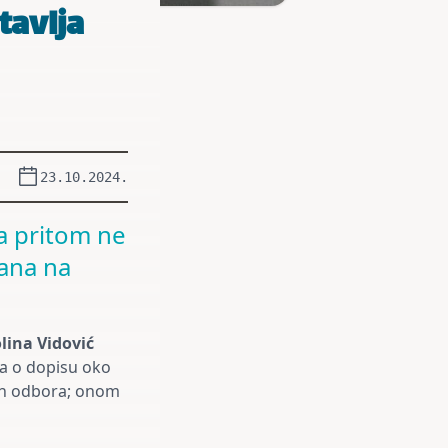
tavlja
23.10.2024.
 a pritom ne
rana na
lina Vidović
la o dopisu oko
kih odbora; onom