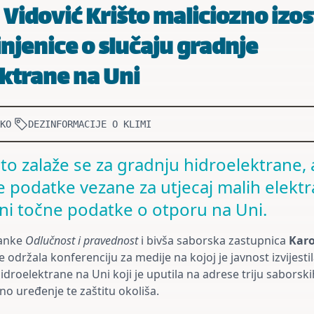
 Vidović Krišto maliciozno izos
injenice o slučaju gradnje
ktrane na Uni
KO
DEZINFORMACIJE O KLIMI
što zalaže se za gradnju hidroelektrane,
e podatke vezane za utjecaj malih elekt
 ni točne podatke o otporu na Uni.
ranke
Odlučnost i pravednost
i bivša saborska zastupnica
Karo
 održala konferenciju za medije na kojoj je javnost izvijesti
hidroelektrane na Uni koji je uputila na adrese triju sabors
no uređenje te zaštitu okoliša.