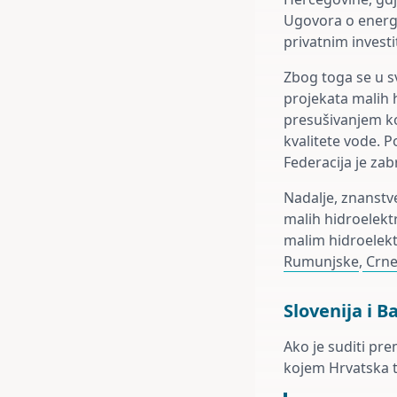
Ugovora o energe
privatnim invest
Zbog toga se u s
projekata malih 
presušivanjem ko
kvalitete vode. 
Federacija je zab
Nadalje, znanstve
malih hidroelekt
malim hidroelek
Rumunjske
,
Crne
Slovenija i B
Ako je suditi pre
kojem Hrvatska tr