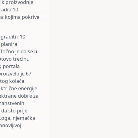
lik proizvodnje
raditi 10
sa kojima pokriva
graditi i 10
 planira
Točno je da se u
otovo trećinu
g portala
proizvelo je 67
 tog kolača.
ktrične energije
ektrane dobre za
znanstvenih
da što prije
 toga, njemačka
novljivoj