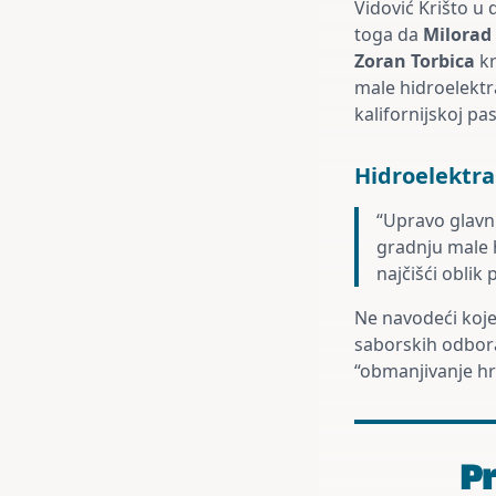
Vidović Krišto u 
toga da
Milorad
Zoran Torbica
kr
male hidroelektr
kalifornijskoj pa
Hidroelektra
“Upravo glavn
gradnju male 
najčišći oblik
Ne navodeći koje
saborskih odbora
“obmanjivanje hr
Pr