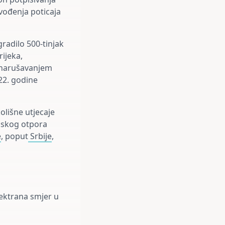
vođenja poticaja
radilo 500-tinjak
ijeka,
e narušavanjem
22. godine
olišne utjecaje
anskog otpora
e
, poput
Srbije
,
lektrana smjer u