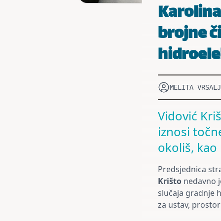
Karolina
brojne č
hidroele
MELITA VRSALJ
Vidović Kri
iznosi točn
okoliš, kao
Predsjednica st
Krišto
nedavno je
slučaja gradnje 
za ustav, prostor