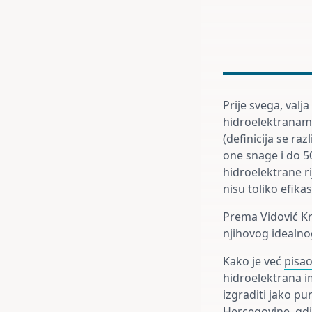
Prije svega, valj
hidroelektranama
(definicija se r
one snage i do 5
hidroelektrane r
nisu toliko efika
Prema Vidović Kr
njihovog idealno
Kako je već
pisa
hidroelektrana i
izgraditi jako p
Hercegovine, gdj