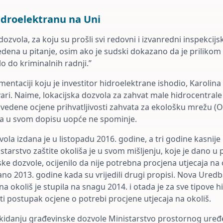
idroelektranu na Uni
ozvola, za koju su prošli svi redovni i izvanredni inspekcijsk
dena u pitanje, osim ako je sudski dokazano da je prilikom
o do kriminalnih radnji.”
ntaciji koju je investitor hidroelektrane ishodio, Karolina 
tvari. Naime, lokacijska dozvola za zahvat male hidrocentral
ovedene ocjene prihvatljivosti zahvata za ekološku mrežu (O
na u svom dopisu uopće ne spominje.
la izdana je u listopadu 2016. godine, a tri godine kasnije i
starstvo zaštite okoliša je u svom mišljenju, koje je dano u
ske dozvole, ocijenilo da nije potrebna procjena utjecaja na
dano 2013. godine kada su vrijedili drugi propisi. Nova Uredb
na okoliš je stupila na snagu 2014. i otada je za sve tipove 
i postupak ocjene o potrebi procjene utjecaja na okoliš.
kidanju građevinske dozvole Ministarstvo prostornog uređ