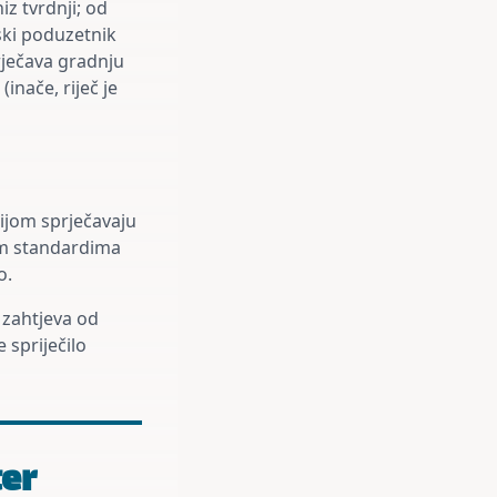
z tvrdnji; od
ski poduzetnik
rječava gradnju
nače, riječ je
ijom sprječavaju
im standardima
o.
 zahtjeva od
 spriječilo
ter