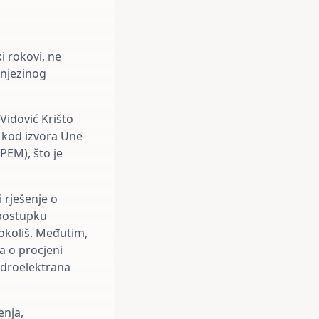
i rokovi, ne
 njezinog
Vidović Krišto
e kod izvora Une
PEM), što je
 rješenje o
 postupku
 okoliš. Međutim,
a o procjeni
hidroelektrana
enja,