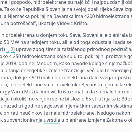
e i gospodo, hidroelektrane su najčišći i najpouzdaniji ob
e. Tako će Republika Slovenija na svojoj obali rijeke Save izg
a, a Njemačka pokrajina Bavarska ima 4200 hidroelektrana 
juna potrošača!”, ukazuje Vidović Krišto.
hidroelektrana u donjem toku Save, Slovenija je planirala iz
o 50 MW na srednjem toku, ali je od toga odustala i sada se
i (
1,
2)
upravo zbog širenja zaštićenog prirodnog područja.
oko 4 250 hidroelektrana koje su u toj pokrajini proizvele g
ije 2018. godine. Međutim, kako navode kolege s njemačko
a pitanja energetike i zelene tranzicije, veći dio te energije 
trana, dok je 3 910 malih hidroelektrana dalo svega 7 posto
ući, hidroelektrane su proizvele oko 3,5 posto njemačke ele
ergy Wire)
.Možda Vidović Krišto smatra da su male hidroel
ciju i okoliš, no s njom se ne bi složilo 65 stručnjaka iz 30 
su unazad tri godine
savjetovali
njemačkim saveznim vlastima 
cionirati neučinkovite male hidroelektrane. Nedugo nakon
ak subvencioniranja
uvrstila
u planirane izmjene Zakona o ob