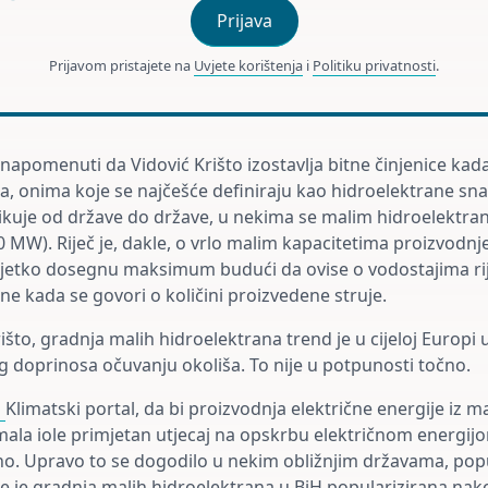
Prijava
Prijavom pristajete na
Uvjete korištenja
i
Politiku privatnosti
.
a napomenuti da Vidović Krišto izostavlja bitne činjenice ka
, onima koje se najčešće definiraju kao hidroelektrane s
azlikuje od države do države, u nekima se malim hidroelektr
0 MW). Riječ je, dakle, o vrlo malim kapacitetima proizvodnj
ijetko dosegnu maksimum budući da ovise o vodostajima rij
sne kada se govori o količini proizvedene struje.
išto, gradnja malih hidroelektrana trend je u cijeloj Europi
g doprinosa očuvanju okoliša. To nije u potpunosti točno.
o
Klimatski portal, da bi proizvodnja električne energije iz m
mala iole primjetan utjecaj na opskrbu električnom energijo
uno. Upravo to se dogodilo u nekim obližnjim državama, pop
e je gradnja malih hidroelektrana u BiH popularizirana nak