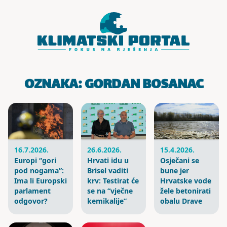
Skoči do sadržaja
OZNAKA:
GORDAN BOSANAC
16.7.2026.
26.6.2026.
15.4.2026.
Europi “gori
Hrvati idu u
Osječani se
pod nogama”:
Brisel vaditi
bune jer
Ima li Europski
krv: Testirat će
Hrvatske vode
parlament
se na “vječne
žele betonirati
odgovor?
kemikalije”
obalu Drave