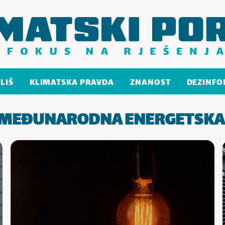
LIŠ
KLIMATSKA PRAVDA
ZNANOST
DEZINFO
MEĐUNARODNA ENERGETSKA 