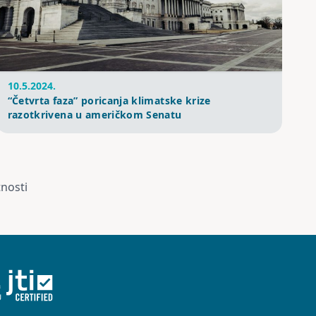
10.5.2024.
“Četvrta faza” poricanja klimatske krize
razotkrivena u američkom Senatu
tnosti