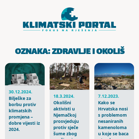
Skoči do sadržaja
OZNAKA:
ZDRAVLJE I OKOLIŠ
30.12.2024.
18.3.2024.
7.12.2023.
Bilješke za
Okolišni
Kako se
borbu protiv
aktivisti u
Hrvatska nosi
klimatskih
Njemačkoj
s problemom
promjena –
prosvjeduju
nesaniranih
dobre vijesti iz
protiv sječe
kamenoloma
2024.
šume zbog
u koje se baca