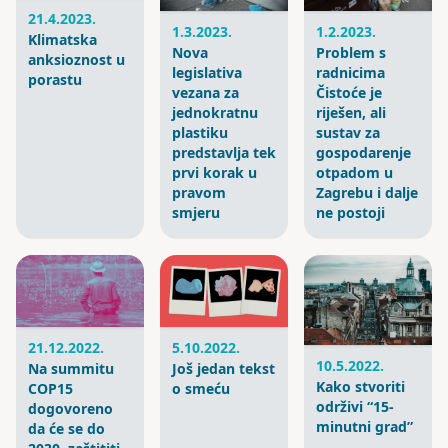
21.4.2023.
1.3.2023.
1.2.2023.
Klimatska
Nova
Problem s
anksioznost u
legislativa
radnicima
porastu
vezana za
Čistoće je
jednokratnu
riješen, ali
plastiku
sustav za
predstavlja tek
gospodarenje
prvi korak u
otpadom u
pravom
Zagrebu i dalje
smjeru
ne postoji
21.12.2022.
5.10.2022.
10.5.2022.
Na summitu
Još jedan tekst
Kako stvoriti
COP15
o smeću
održivi “15-
dogovoreno
minutni grad”
da će se do