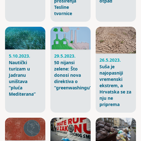
proširenja
otpad
Tesline
tvornice
5.10.2023.
29.5.2023.
26.5.2023.
Nautički
50 nijansi
Suša je
turizam u
zelene: Što
najopasniji
Jadranu
donosi nova
vremenski
uništava
direktiva o
ekstrem, a
“pluća
“greenwashingu”
Hrvatska se za
Mediterana”
nju ne
priprema